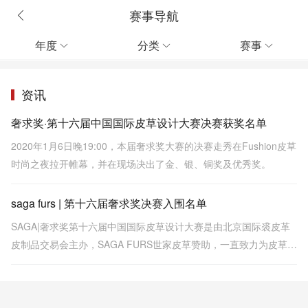
赛事导航
年度
分类
赛事



资讯
奢求奖·第十六届中国国际皮草设计大赛决赛获奖名单
2020年1月6日晚19:00，本届奢求奖大赛的决赛走秀在Fushion皮草
时尚之夜拉开帷幕，并在现场决出了金、银、铜奖及优秀奖。
saga furs | 第十六届奢求奖决赛入围名单
SAGA|奢求奖第十六届中国国际皮草设计大赛是由北京国际裘皮革
皮制品交易会主办，SAGA FURS世家皮草赞助，一直致力为皮草行
业持续地注入崭新的活力，带动皮草服装设计的转型升级和可持续
发展。