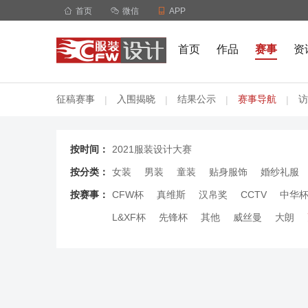

首页

微信

APP
首页
作品
赛事
资
征稿赛事
入围揭晓
结果公示
赛事导航
访
|
|
|
|
按时间：
2021服装设计大赛
按分类：
女装
男装
童装
贴身服饰
婚纱礼服
按赛事：
CFW杯
真维斯
汉帛奖
CCTV
中华
L&XF杯
先锋杯
其他
威丝曼
大朗