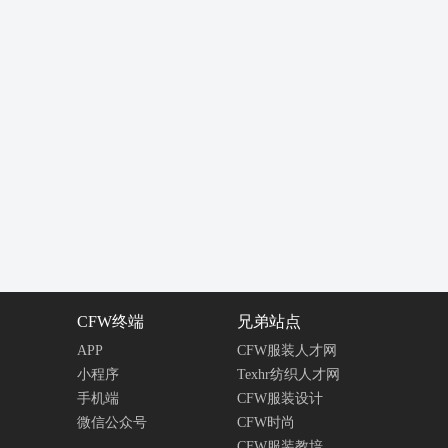
CFW终端
兄弟站点
APP
CFW服装人才网
小程序
Texhr纺织人才网
手机端
CFW服装设计
微信公众号
CFW时尚
CFW服装教培