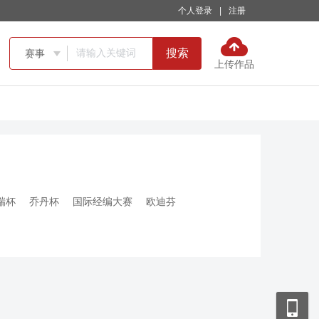
个人登录
|
注册
搜索
赛事

上传作品
瑞杯
乔丹杯
国际经编大赛
欧迪芬