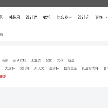
讯
时装周
设计师
教培
综合赛事
设计岗
更多

谈
毛织
运动鞋服
工业类
配饰
文创
综合
杯
大连杯
虎门杯
新人奖
浩沙杯
创意星空
真皮标志杯
名
更多