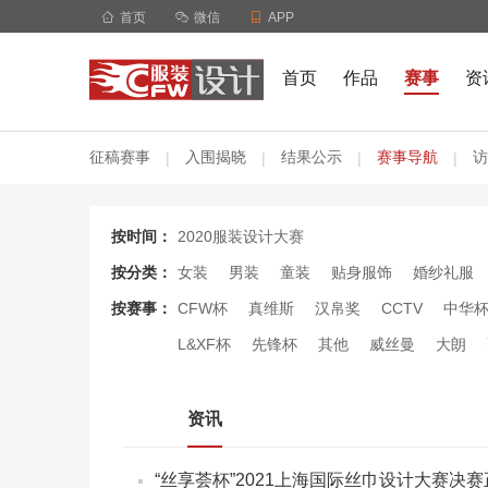

首页

微信

APP
首页
作品
赛事
资
征稿赛事
入围揭晓
结果公示
赛事导航
访
|
|
|
|
按时间：
2020服装设计大赛
按分类：
女装
男装
童装
贴身服饰
婚纱礼服
按赛事：
CFW杯
真维斯
汉帛奖
CCTV
中华
L&XF杯
先锋杯
其他
威丝曼
大朗
资讯
“丝享荟杯”2021上海国际丝巾设计大赛决