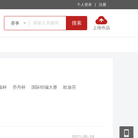
个人登录
|
注册
搜索
赛事

上传作品
瑞杯
乔丹杯
国际经编大赛
欧迪芬
2021-05-18