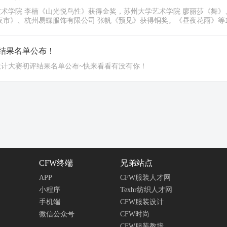
术学院 李楠《山光悦鸟性》获得金奖，苏州大学艺术学院 廖丽莎《舞》
夜市》、杭州易蝶服饰有限公司 张帆《预见》获得铜奖。《昼夜花雨》等
评结果名单公布！
设计大赛初评结果名单公布~快来看看有没有你！​
CFW终端
兄弟站点
APP
CFW服装人才网
小程序
Texhr纺织人才网
手机端
CFW服装设计
微信公众号
CFW时尚
CFW服装教培