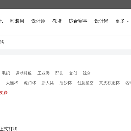
讯
时装周
设计师
教培
综合赛事
设计岗
更多

谈
毛织
运动鞋服
工业类
配饰
文创
综合
杯
大连杯
虎门杯
新人奖
浩沙杯
创意星空
真皮标志杯
名
更多
赛正式打响