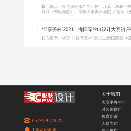
核心提示：经过现场激烈的比拼，江苏工程职业技
卿源《宋风雅韵》、清华大学美术学院 罗明军《
“丝享荟杯”2021上海国际丝巾设计大赛初
核心提示：祝贺！“丝享荟杯”2021上海国际丝巾
关于我们
大赛承办/推广
时装周推广
教育培训
0579-89173025
人物专访
1364165696
展会推广