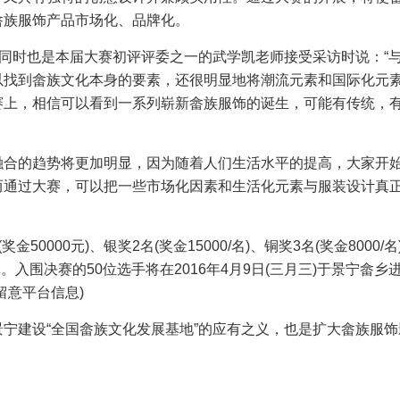
畲族服饰产品市场化、品牌化。
，同时也是本届大赛初评评委之一的武学凯老师接受采访时说：“
以找到畲族文化本身的要素，还很明显地将潮流元素和国际化元
赛上，相信可以看到一系列崭新畲族服饰的诞生，可能有传统，
融合的趋势将更加明显，因为随着人们生活水平的提高，大家开
而通过大赛，可以把一些市场化因素和生活化元素与服装设计真
0000元)、银奖2名(奖金15000/名)、铜奖3名(奖金8000/名
万元。入围决赛的50位选手将在2016年4月9日(三月三)于景宁畲乡
留意平台信息)
宁建设“全国畲族文化发展基地”的应有之义，也是扩大畲族服饰