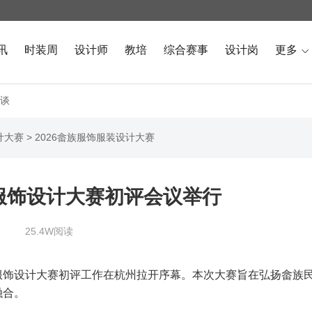
讯
时装周
设计师
教培
综合赛事
设计岗
更多

谈
计大赛
>
2026畲族服饰服装设计大赛
服饰设计大赛初评会议举行
25.4W阅读
畲族服饰设计大赛初评工作在杭州拉开序幕。本次大赛旨在弘扬畲族
融合。