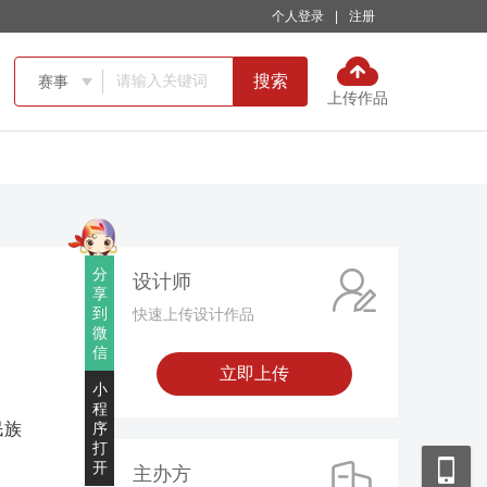
个人登录
|
注册
搜索
赛事

上传作品
分
设计师
享
到
快速上传设计作品
微
信
立即上传
小
程
民族
序
打
开
主办方