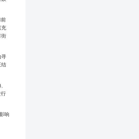
与前
素充
有街
始寻
正结
)、
进行
影响