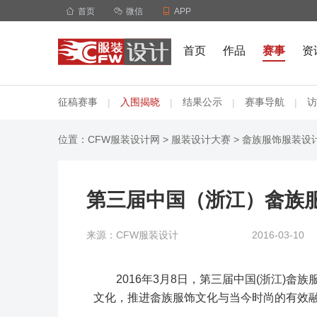

首页

微信

APP
首页
作品
赛事
资
征稿赛事
入围揭晓
结果公示
赛事导航
访
|
|
|
|
位置：
CFW服装设计网
>
服装设计大赛
>
畲族服饰服装设
第三届中国（浙江）畲族
来源：CFW服装设计
2016-03-10
2016年3月8日，第三届中国(浙江)
文化，推进畲族服饰文化与当今时尚的有效