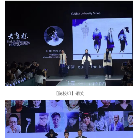
【院校组】铜奖