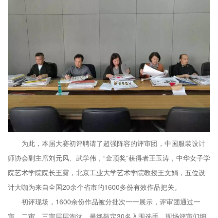
为此，本届大赛初评聘请了超强阵容的评审团，中国服装设计
师协会副主席刘元风、武学伟，“金顶奖”获得者王玉涛，中华女子学
院艺术学院院长王露，北京工业大学艺术学院教授王文娟，五位设
计大咖为来自全国20余个省市的1600多份有效作品把关。
初评现场，1600余份作品被分批次一一展示，评审团通过一
审、二审、三审层层淘汰，最终敲定30名入围选手。现场评审们细