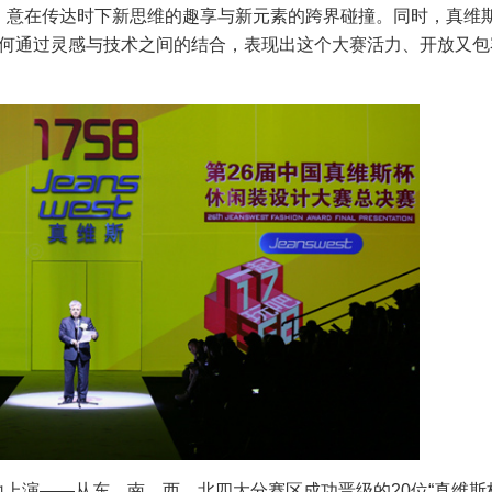
!”，意在传达时下新思维的趣享与新元素的跨界碰撞。同时，真维
如何通过灵感与技术之间的结合，表现出这个大赛活力、开放又包
上演——从东、南、西、北四大分赛区成功晋级的20位“真维斯