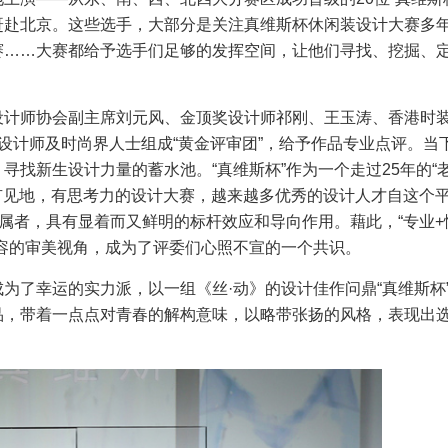
赶赴北京。这些选手，大部分是关注真维斯杯休闲装设计大赛多
赛……大赛都给予选手们足够的发挥空间，让他们寻找、挖掘、
设计师协会副主席刘元风、金顶奖设计师祁刚、王玉涛、香港时
设计师及时尚界人士组成“黄金评审团”，给予作品专业点评。当
寻找新生设计力量的蓄水池。“真维斯杯”作为一个走过25年的“
，有见地，有思考力的设计大赛，越来越多优秀的设计人才自这个
归属者，具有显着而又鲜明的标杆效应和导向作用。藉此，“专业+
容的审美视角，成为了评委们心照不宣的一个共识。
为了幸运的实力派，以一组《丝·动》的设计佳作问鼎“真维斯杯
品，带着一点点对青春的解构意味，以略带张扬的风格，表现出