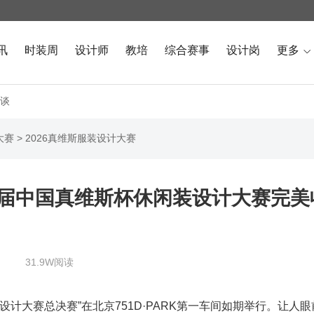
讯
时装周
设计师
教培
综合赛事
设计岗
更多

谈
大赛
>
2026真维斯服装设计大赛
26届中国真维斯杯休闲装设计大赛完美
31.9W阅读
装设计大赛总决赛”在北京751D·PARK第一车间如期举行。让人