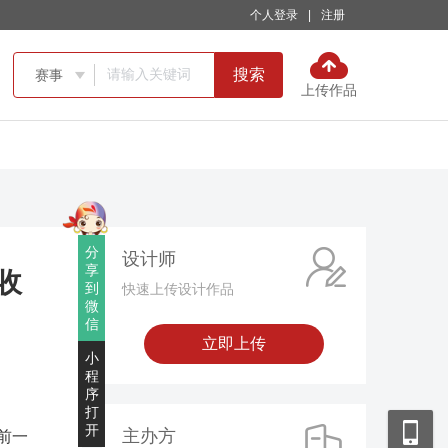
个人登录
|
注册
搜索
赛事

上传作品
分
设计师
享
收
到
快速上传设计作品
微
信
立即上传
小
程
序
打
开
主办方
眼前一