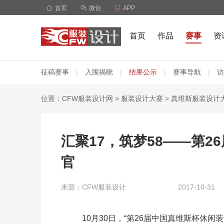

首页

微信

APP
首页
作品
赛事
资
征稿赛事
入围揭晓
结果公示
赛事导航
访
|
|
|
|
位置：
CFW服装设计网
>
服装设计大赛
>
真维斯服装设计
汇聚17，筑梦58——第
官
来源：CFW服装设计
2017-10-31
10月30日，“第26届中国真维斯杯休闲