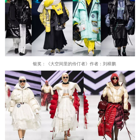
银奖：《大空间里的伶仃者》作者：刘樟鹏