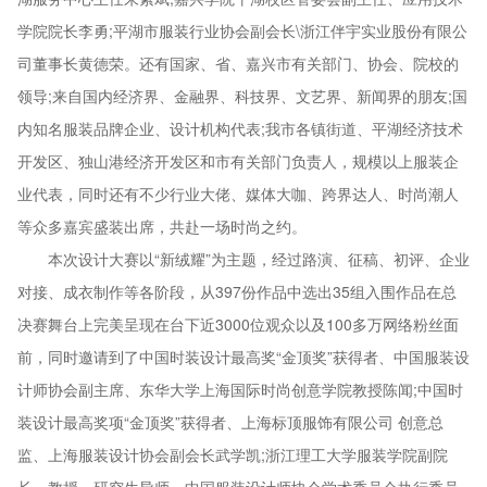
学院院长李勇;平湖市服装行业协会副会长\浙江伴宇实业股份有限公
司董事长黄德荣。还有国家、省、嘉兴市有关部门、协会、院校的
领导;来自国内经济界、金融界、科技界、文艺界、新闻界的朋友;国
内知名服装品牌企业、设计机构代表;我市各镇街道、平湖经济技术
开发区、独山港经济开发区和市有关部门负责人，规模以上服装企
业代表，同时还有不少行业大佬、媒体大咖、跨界达人、时尚潮人
等众多嘉宾盛装出席，共赴一场时尚之约。
本次设计大赛以“新绒耀”为主题，经过路演、征稿、初评、企业
对接、成衣制作等各阶段，从397份作品中选出35组入围作品在总
决赛舞台上完美呈现在台下近3000位观众以及100多万网络粉丝面
前，同时邀请到了中国时装设计最高奖“金顶奖”获得者、中国服装设
计师协会副主席、东华大学上海国际时尚创意学院教授陈闻;中国时
装设计最高奖项“金顶奖”获得者、上海标顶服饰有限公司 创意总
监、上海服装设计协会副会长武学凯;浙江理工大学服装学院副院