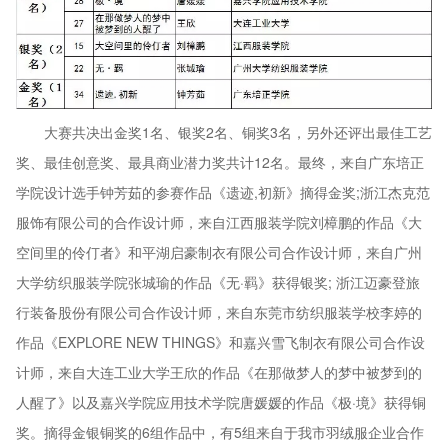
大赛共决出金奖1名、银奖2名、铜奖3名，另外还评出最佳工艺
奖、最佳创意奖、最具商业潜力奖共计12名。最终，来自广东培正
学院设计选手钟芳茹的参赛作品《遗迹,初新》摘得金奖;浙江杰克范
服饰有限公司的合作设计师，来自江西服装学院刘樟鹏的作品《大
空间里的伶仃者》和平湖启豪制衣有限公司合作设计师，来自广州
大学纺织服装学院张城瑜的作品《无·羁》获得银奖; 浙江迈豪登旅
行装备股份有限公司合作设计师，来自东莞市纺织服装学校李婷的
作品《EXPLORE NEW THINGS》和嘉兴雪飞制衣有限公司合作设
计师，来自大连工业大学王欣的作品《在那做梦人的梦中被梦到的
人醒了》以及嘉兴学院应用技术学院唐媛媛的作品《极·境》获得铜
奖。摘得金银铜奖的6组作品中，有5组来自于我市羽绒服企业合作