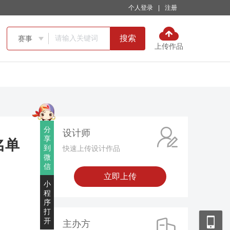
个人登录
|
注册
搜索
赛事

上传作品
分
设计师
享
名单
到
快速上传设计作品
微
信
立即上传
小
程
序
打
开
主办方