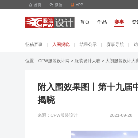

首页

微信

APP
首页
作品
赛事
资
征稿赛事
入围揭晓
结果公示
赛事导航
访
|
|
|
|
位置：
CFW服装设计网
>
服装设计大赛
>
大朗服装设计大
附入围效果图丨第十九届
揭晓
来源：CFW服装设计
2021-09-28