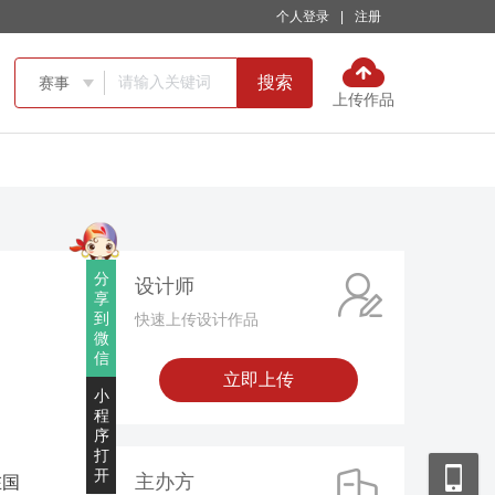
个人登录
|
注册
搜索
赛事

上传作品
分
设计师
享
到
快速上传设计作品
微
信
立即上传
小
程
序
打
开
主办方
在国