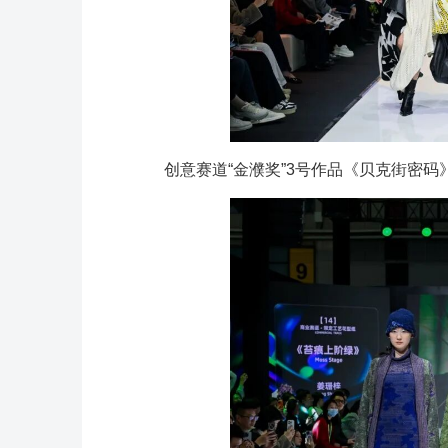
创意赛道“金濮奖”3号作品《贝克街密码