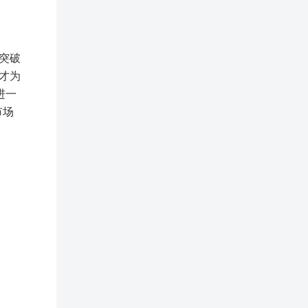
突破
才为
进一
市场