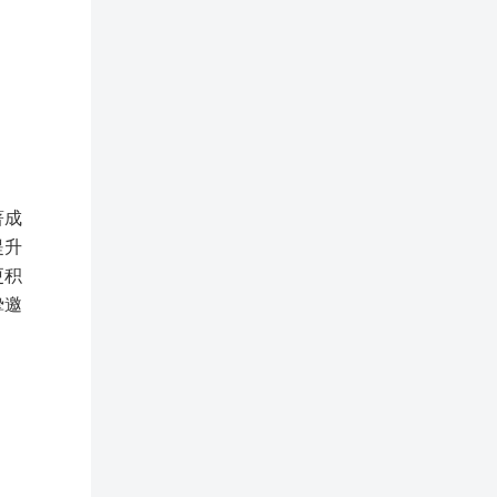
著成
提升
更积
挚邀