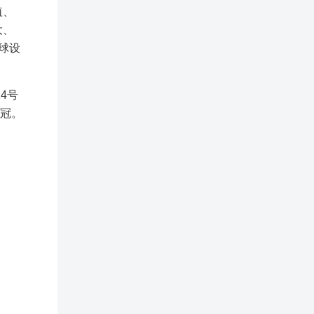
值、
大、
全球设
4号
桂冠。