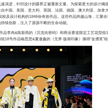
飞速演进，针织设计的疆界正被重新丈量。为探索更大的设计阈
来自中国、美国、意大利、英国、法国、德国、澳大利亚、加拿
大专院校及设计机构的1846份有效作品。这些作品跨越山海，汇聚
的持续创新，注入了源源不断的生命动能。
作品李冉&陈新雨的《贝克街密码》和商业赛道限定工艺花型组1
18号作品喻思思&夏逢鑫的《无界·版画印象》摘得“金濮奖”