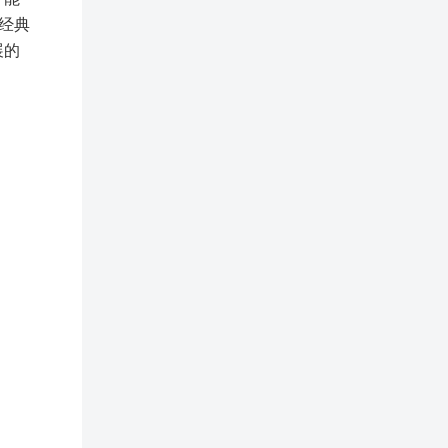
经典
展的