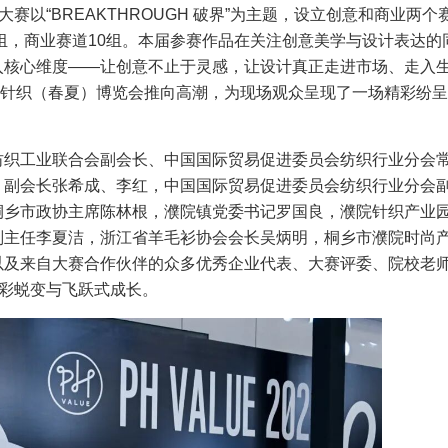
赛以“BREAKTHROUGH 破界”为主题，设立创意和商业两个
0组，商业赛道10组。本届参赛作品在关注创意美学与设计表达的
入核心维度——让创意不止于灵感，让设计真正走进市场、走入
中国国际针织（春夏）博览会推向高潮，为现场观众呈现了一场精彩纷
纺织工业联合会副会长、中国国际贸易促进委员会纺织行业分会
、副会长张希成、李红，中国国际贸易促进委员会纺织行业分会
桐乡市政协主席陈林根，濮院镇党委书记罗国良，濮院针织产业
副主任李夏洁，浙江省羊毛衫协会会长吴炳明，桐乡市濮院时尚
以及来自大赛合作伙伴的众多优秀企业代表、大赛评委、院校老
精彩蜕变与飞跃式成长。