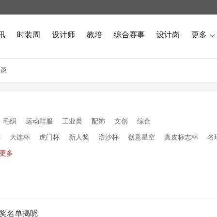
讯
时装周
设计师
教培
综合赛事
设计岗
更多

谈
毛织
运动鞋服
工业类
配饰
文创
综合
杯
大连杯
虎门杯
新人奖
浩沙杯
创意星空
真皮标志杯
名
更多
获奖名单揭晓