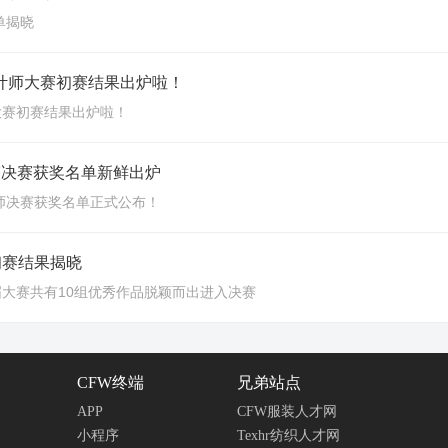
单揭晓
锐设计师大赛初赛结果出炉啦！
大赛初赛结果出炉啦！
设计师大赛决赛获奖名单新鲜出炉
计师决赛获奖名单正式公布！
初赛结果揭晓
大赛共有10组优秀作品脱颖而出进入决赛
CFW终端
兄弟站点
APP
CFW服装人才网
小程序
Texhr纺织人才网