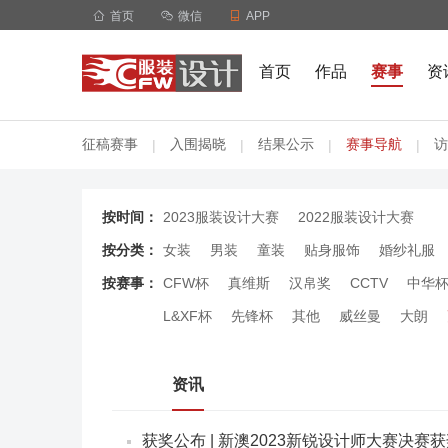

首页

微信

APP
首页
作品
赛事
资
征稿赛事
入围揭晓
结果公示
赛事导航
访
|
|
|
|
按时间：
2023服装设计大赛
2022服装设计大赛
按分类：
女装
男装
童装
贴身服饰
婚纱礼服
按赛事：
CFW杯
真维斯
汉帛奖
CCTV
中华
L&XF杯
先锋杯
其他
威丝曼
大朗
资讯
获奖公布 | 新澳2023新锐设计师大赛决赛