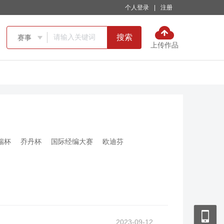
个人登录
|
注册
搜索
赛事

上传作品
瑞杯
乔丹杯
国际经编大赛
欧迪芬
2023-09-12