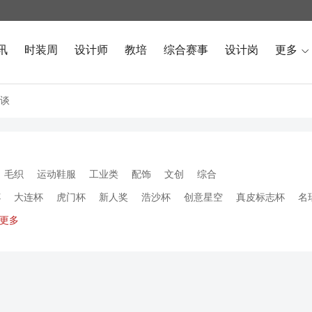
讯
时装周
设计师
教培
综合赛事
设计岗
更多

谈
毛织
运动鞋服
工业类
配饰
文创
综合
杯
大连杯
虎门杯
新人奖
浩沙杯
创意星空
真皮标志杯
名
更多