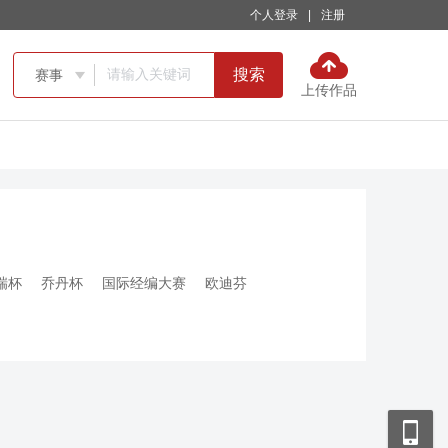
个人登录
|
注册
搜索
赛事

上传作品
瑞杯
乔丹杯
国际经编大赛
欧迪芬