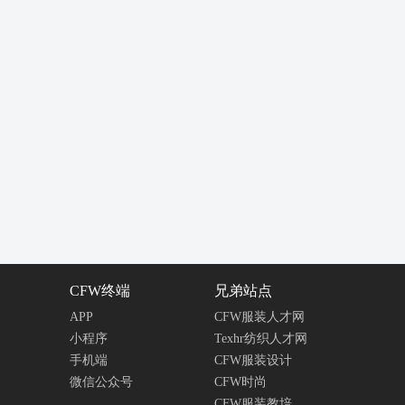
CFW终端
兄弟站点
APP
CFW服装人才网
小程序
Texhr纺织人才网
手机端
CFW服装设计
微信公众号
CFW时尚
CFW服装教培