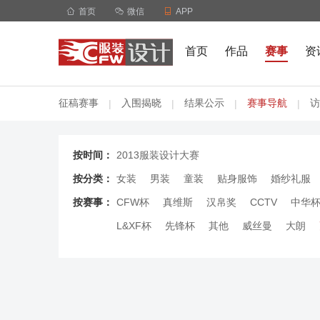

首页

微信

APP
首页
作品
赛事
资
征稿赛事
入围揭晓
结果公示
赛事导航
访
|
|
|
|
按时间：
2013服装设计大赛
按分类：
女装
男装
童装
贴身服饰
婚纱礼服
按赛事：
CFW杯
真维斯
汉帛奖
CCTV
中华
L&XF杯
先锋杯
其他
威丝曼
大朗