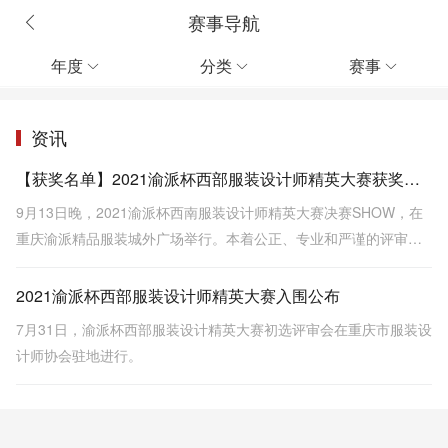
赛事导航
年度
分类
赛事



资讯
【获奖名单】2021渝派杯西部服装设计师精英大赛获奖选手公布
9月13日晚，2021渝派杯西南服装设计师精英大赛决赛SHOW，在
重庆渝派精品服装城外广场举行。本着公正、专业和严谨的评审原
则，评委们在决赛大秀之前详细地查看了选手的成衣制作工艺、面
料等细节，并结合大秀舞台上模特的上身穿着展示、呈现等认真进
2021渝派杯西部服装设计师精英大赛入围公布
行了打分评选。
7月31日，渝派杯西部服装设计精英大赛初选评审会在重庆市服装设
计师协会驻地进行。