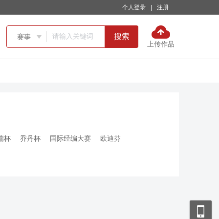
个人登录
|
注册
搜索
赛事

上传作品
瑞杯
乔丹杯
国际经编大赛
欧迪芬