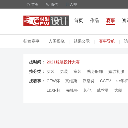

首页

微信

APP
首页
作品
赛事
资
征稿赛事
入围揭晓
结果公示
赛事导航
访
|
|
|
|
按时间：
2021服装设计大赛
按分类：
女装
男装
童装
贴身服饰
婚纱礼服
按赛事：
CFW杯
真维斯
汉帛奖
CCTV
中华
L&XF杯
先锋杯
其他
威丝曼
大朗