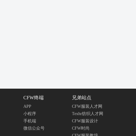
CFW终端
兄弟站点
APP
CFW服装人才网
小程序
Texhr纺织人才网
手机端
CFW服装设计
微信公众号
CFW时尚
CFW服装教培