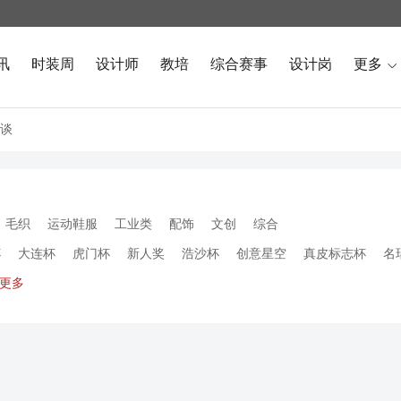
讯
时装周
设计师
教培
综合赛事
设计岗
更多

谈
毛织
运动鞋服
工业类
配饰
文创
综合
杯
大连杯
虎门杯
新人奖
浩沙杯
创意星空
真皮标志杯
名
更多