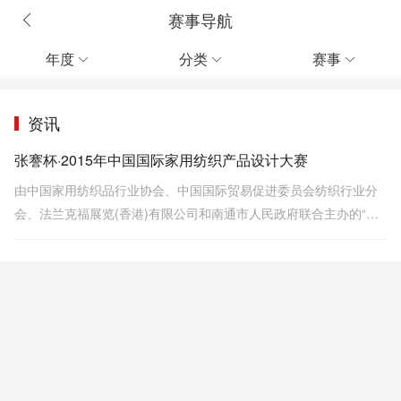
赛事导航
年度
分类
赛事



资讯
张謇杯·2015年中国国际家用纺织产品设计大赛
由中国家用纺织品行业协会、中国国际贸易促进委员会纺织行业分
会、法兰克福展览(香港)有限公司和南通市人民政府联合主办的“张
謇杯”·2015年中国国际家用纺织产品设计大赛，于2015年7月16日
~19日在江苏省南通市开展评选工作。这个已经十岁的大赛，毫不吝
惜地向我们展示了它十年来的丰硕收获及今天的成熟魅力。