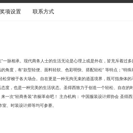
奖项设置
联系方式
不自在”一脉相承。现代商务人士的生活无论是心理上或是外在，皆充斥着过多
的角度，有“款型轻便、面料轻软、色彩明快、搭配轻松” 等特点；“特殊
您轻松穿梭于各大场合。自在更是一种无拘无束的逍遥境界，既可指身体的
生活态度，也是一种完美的生活状态。圣得西致力于创造一个轻松、自在的时
一次“轻商务装”衣橱革命吧！ 主办机构： 中国服装设计师协会 圣得西
工作室、时装设计师等均可参赛。