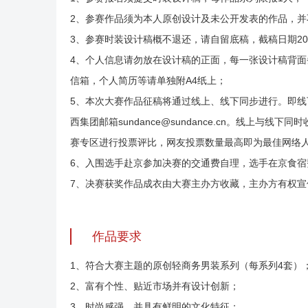
2、参赛作品须为本人原创设计及未公开发表的作品，
3、参赛时装设计稿概不退还，请自留底稿，截稿日期20
4、个人信息请勿放在设计稿的正面，每一张设计稿背
信箱，个人简历等请单独附A4纸上；
5、本次大赛作品征稿将通过线上、线下同步进行。即
西集团邮箱sundance@sundance.cn。线上与线下
赛专区进行投票评比，网友投票数量最高即为最佳网络
6、入围选手赴京参加决赛的交通费自理，选手在京食
7、决赛获奖作品成衣由大赛主办方收藏，主办方有权宣
作品要求
1、符合大赛主题的原创轻商务男装系列（每系列4套）
2、富有个性、贴近市场并有设计创新；
3、时尚感强，并具有鲜明的文化特征；