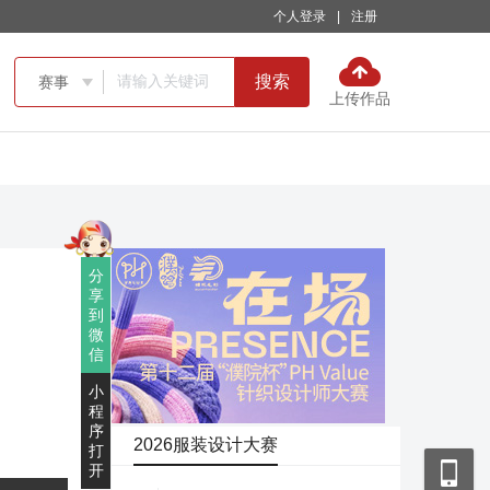
个人登录
|
注册
搜索
赛事

上传作品
分
享
到
微
信
小
程
序
2026服装设计大赛
打
开