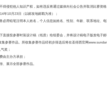
并不得侵犯他人知识产权，如有违反将通过媒体向社会公告并取消比赛资
14年10月23日（以邮发地邮戳为准）；
面务必用铅笔注明本人姓名，个人信息如姓名、性别、年龄、联系地址、电
线下直接投参赛时装设计稿（纸质）给组委会，并将设计稿电子版发电子邮
同时收集参赛作品。所收集参赛作品经初步筛选后将在圣得西官网www.sundanc
人气奖；
宿费由主办方承担；
传、展示全部参赛作品。
；