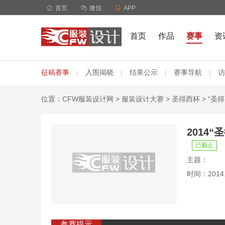

首页

微信

APP
首页
作品
赛事
资
征稿赛事
入围揭晓
结果公示
赛事导航
访
|
|
|
|
位置：
CFW服装设计网
>
服装设计大赛
>
圣得西杯
> “
2014
已截止
主题：
时间：2014.0
参赛提示