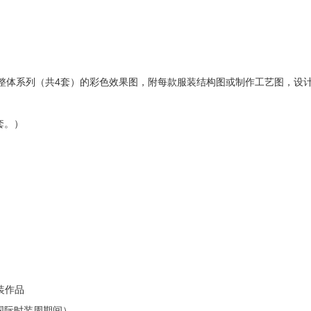
包含整体系列（共4套）的彩色效果图，附每款服装结构图或制作工艺图，设
套。）
男装作品
国国际时装周期间）