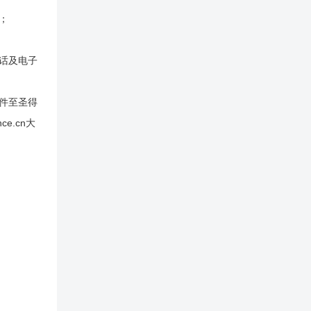
格；
话及电子
件至圣得
e.cn大