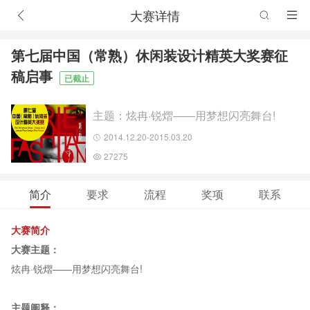
大赛详情
第七届中国（常熟）休闲装设计精英大奖赛征
稿启事
已截止
主题：炫冉·锐熠——用梦想闪亮舞台!
2014.12.20-2015.03.20
27275
简介
要求
流程
奖项
联系
大赛简介
大赛主题：
炫冉·锐熠——用梦想闪亮舞台!
主题阐释：