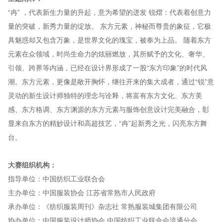
“冉” ，代表新生力量的升起，意为希望的迸发 锐熠：代表着创意力
量的突破，新秀力量的绽放。 东方元素，神秘而尊贵的象征，它极
具魅惑却又包含万象，是世界文化的瑰宝，被奉为上品。 随着东方
元素在众领域，时尚生命力的炫丽燃放，其所赋予的文化、奢华、
引领、跨界等内涵，已经在设计界形成了一股“东方印象”的时代风
潮。东方元素，更像是敞开胸怀，继往开来的集大成者，通过“锐”意
灵动的新生设计师独特的理念与诠释，将富有东方文化、东方美
感、东方格调、东方渊源的东方元素与服饰创意设计完美融合，彰
显来自东方的精妙设计和高超技艺，“冉”起新秀之光，闪亮东方舞
台。
大赛组织机构：
指导单位：中国纺织工业联合会
主办单位：中国服装协会 江苏省常熟市人民政府
承办单位：《纺织服装周刊》杂志社 常熟服装城集团有限公司
协办单位：中国服装设计师协会 中国纺织工业联合会流通分会