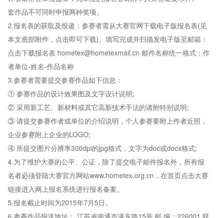
套作品不可同时申报两种奖项。
2.报名表的获取及投递：参赛者需从大赛官网下载电子版报名表(见
本文底部附件，点击即可下载)。填写完成并扫描发电子版至邮箱：
点击下载报名表 hometex@hometexmail.cn 邮件名称统一格式：作
者单位-姓名-作品名称
3.参赛者需要提交参赛作品如下信息：
① 参赛作品的设计效果图及文字设计说明;
② 采用新工艺、新材料或其它高新技术手法的请附特别说明;
③ 请提交参赛作者或单位的介绍说明，个人参赛要附上作者近照，
企业参赛附上企业的LOGO;
④ 所提交图片分辨率300dpi的jpg格式，文字为doc或docx格式;
4.为了维护大赛的公平、公证，除了提交电子邮件报名外，所有报
名者必须登陆大赛官方网站www.hometex.org.cn，在首页点击大赛
链接进入网上报名系统进行报名备案。
5.报名截止时间为2015年7月5日。
6.参赛作品报送地址： 江苏省南通市濠东路15号 邮 编：226001 联