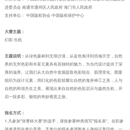
进委员会 南通市通州区人民政府 海门市人民政府
支持单位： 中国版权协会 中国版权保护中心
大赛主题：
幻彩·生机
主题说明：
从绿色森林到无垠沙漠，从蓝色海洋到浩瀚天空，自然
界的无穷色彩和丰富元素具有其独特的魅力，为当代设计提供了深
厚的滋养。让我们从大自然中发掘提取色彩组合、肌理变化、图案
组织为设计元素，用幻化的色彩炫耀出自然的鬼斧神工之美，人与
自然的和谐共生之美。展现出来自自然的色彩启示与盎然生机，开
启一段多彩、愉悦的奇妙视觉之旅。
报名方式：
1.凡参加"张謇杯大赛"的选手，请按参赛种类填写"报名表"。在职参
评者请所在单位盖章，无单位的报名者请附本人身份证复印件。一