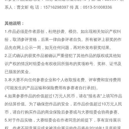
系人：曹文昕 电 话：15716298397 传 真：0513-51008336
其他说明：
1.作品必须是作者原创，杜绝抄袭、模仿。如出现相关知识产权纠
纷，取消参评资格，后果一律由参评者自负。所有被评上获奖的作
品先在网上公示一周，如无任何问题，再对外发布获奖结果。
2.正式确认的获奖作品被确认严重侵犯了其他作品的版权或其他知
识产权的情况时组委会有权收回所颁布的奖项称号、奖杯、证书及
已颁发的奖金。
3
.本大赛不向任何参赛企业和个人收取报名费、评审费和宣传费用
(可能发生的产品运输和保险费用有参赛者自行承担)。
4.如果参赛作品的价值超过1万元人民币，请在"报名表"上填写作品
的估算价值。为了确保您作品的安全，若作品价值超过10万元人民
币，请自行购买作品的商业保险后参赛或与大赛组委会协商参赛。
5.对于作品实物，大赛组委会在作者同意的前提下，享有宣传展示
权。作者不同意展示或未被选中展示的作品将在2016年1月底前退