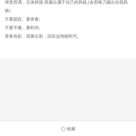
肆意挥洒、立体拼接,剪裁出属于自己的风格,(金剪银刀裁出自我风
格)
不要蹉跎、要青春;
不要平庸、要时尚;
青春色彩，我要出彩，回应这绚丽时代。
收藏