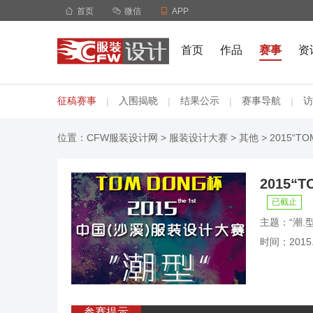

首页

微信

APP
首页
作品
赛事
资
征稿赛事
入围揭晓
结果公示
赛事导航
访
|
|
|
|
位置：
CFW服装设计网
>
服装设计大赛
>
其他
> 2015“
2015
已截止
主题：“潮.型
时间：2015.0
参赛提示