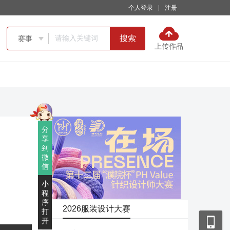
个人登录
|
注册
搜索
赛事

上传作品
分
享
到
微
信
小
程
序
2026服装设计大赛
打
开