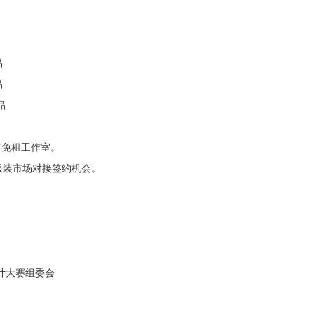
品
品
品
年免租工作室。
服装市场对接签约机会。
设计大赛组委会