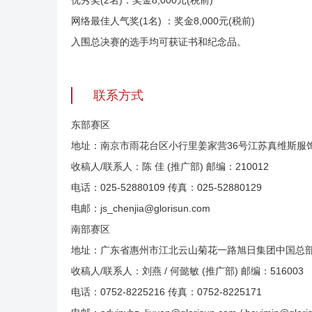
优秀奖(2名)：奖金8,000元(税前)
网络最佳人气奖(1名) ：奖金8,000元(税前)
入围总决赛的选手均可获证书和纪念品。
联系方式
东部赛区
地址：南京市雨花台区小行里姜家营36号江苏真维斯服
收稿人/联系人：陈 佳 (推广部) 邮编：210012
电话：025-52880109 传真：025-52880129
电邮：js_chenjia@glorisun.com
南部赛区
地址：广东省惠州市江北云山菊花一路旭日集团中国总部
收稿人/联系人：刘燕 / 何懿敏 (推广部) 邮编：516003
电话：0752-8225216 传真：0752-8225171