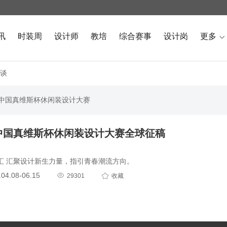
讯
时装周
设计师
教培
综合赛事
设计岗
更多

谈
届中国真维斯杯休闲装设计大赛
届中国真维斯杯休闲装设计大赛全球征稿
汇 汇聚设计新生力量，指引青春潮流方向。
4.08-06.15


29301
收藏