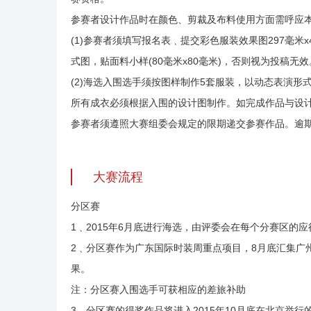
参赛者设计作品时在颜色、剪裁及布料使用方面需呼应
(1)参赛者须填写报名表﹑提交彩色服装效果图297毫米
式图，贴面料小样(80毫米x80毫米)，否则视为投稿无效
(2)海选入围选手须按图样制作5套服装，以动态表演
所有成衣必须根据入围的设计图制作。如完成作品与设
参赛者须遵照大赛组委会规定的限期递交参赛作品。逾
大赛流程
分区赛
1﹑2015年6月底进行海选，由评委会在每个分赛区的
2﹑分区赛作为广东国际时装周重点项目，8月底汇集广
果。
注：分区赛入围选手可获相应的差旅补助
3﹑分区赛的得奖作品将进入2015年10月底在北京举