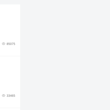

85075

33465