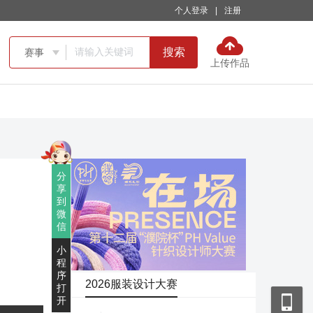
个人登录
|
注册
搜索
赛事

上传作品
分
享
到
微
信
小
程
序
2026服装设计大赛
打
开