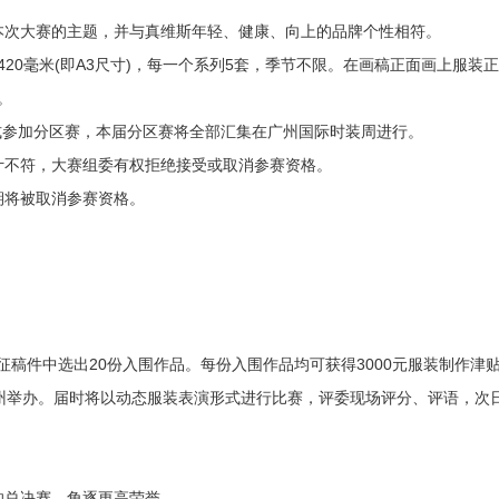
本次大赛的主题，并与真维斯年轻、健康、向上的品牌个性相符。
x420毫米(即A3尺寸)，每一个系列5套，季节不限。在画稿正面画上服装
。
形式参加分区赛，本届分区赛将全部汇集在广州国际时装周进行。
计不符，大赛组委有权拒绝接受或取消参赛资格。
期将被取消参赛资格。
应征稿件中选出20份入围作品。每份入围作品均可获得3000元服装制作津
州举办。届时将以动态服装表演形式进行比赛，评委现场评分、评语，次
行的总决赛，角逐更高荣誉。