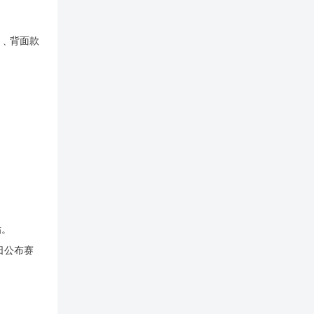
正﹑背面款
贴。
日公布赛