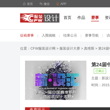

首页

微信

APP
首页
作品
赛事
资
征稿赛事
入围揭晓
结果公示
赛事导航
访
|
|
|
|
位置：
CFW服装设计网
>
服装设计大赛
>
真维斯
> 第24
第24
已截止
主题：新设
时间：2015.0
参赛提示