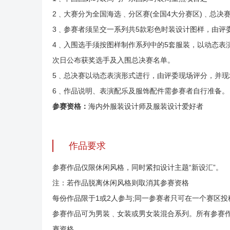
2﹑大赛分为全国海选﹑分区赛(全国4大分赛区)﹑总决
3﹑参赛者须呈交一系列共5款彩色时装设计图样，由评
4﹑入围选手须按图样制作系列中的5套服装，以动态表
次日公布获奖选手及入围总决赛名单。
5﹑总决赛以动态表演形式进行，由评委现场评分，并现
6﹑作品说明、表演配乐及服饰配件需参赛者自行准备。
参赛资格：
海内外服装设计师及服装设计爱好者
作品要求
参赛作品仅限休闲风格，同时紧扣设计主题“新设汇”。
注：若作品脱离休闲风格则取消其参赛资格
每份作品限于1或2人参与;同一参赛者只可在一个赛区
参赛作品可为男装﹑女装或男女装混合系列。所有参赛
赛资格。