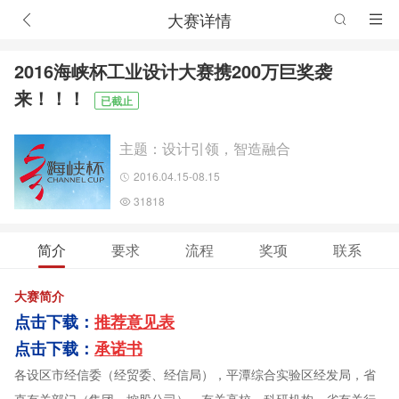
大赛详情
2016海峡杯工业设计大赛携200万巨奖袭
来！！！
已截止
主题：设计引领，智造融合
2016.04.15-08.15
31818
简介
要求
流程
奖项
联系
大赛简介
点击下载：
推荐意见表
点击下载：
承诺书
各设区市经信委（经贸委、经信局），平潭综合实验区经发局，省
直有关部门（集团、控股公司），有关高校、科研机构，省有关行