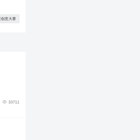
案创意大赛

33711