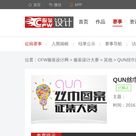

首页

微信

APP
首页
作品
赛事
资
征稿赛事
入围揭晓
结果公示
赛事导航
访
|
|
|
|
位置：
CFW服装设计网
>
服装设计大赛
>
其他
> QUN丝
QUN丝
已截止
主题：
时间：2016.0
参赛提示