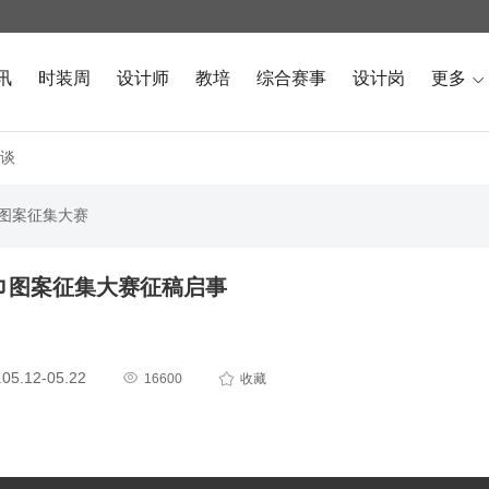
讯
时装周
设计师
教培
综合赛事
设计岗
更多

谈
巾图案征集大赛
巾图案征集大赛征稿启事
5.12-05.22


16600
收藏