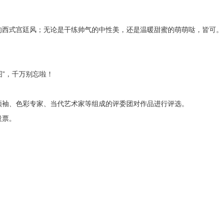
的西式宫廷风；无论是干练帅气的中性美，还是温暖甜蜜的萌萌哒，皆可
图”，千万别忘啦！
领袖、色彩专家、当代艺术家等组成的评委团对作品进行评选。
投票。