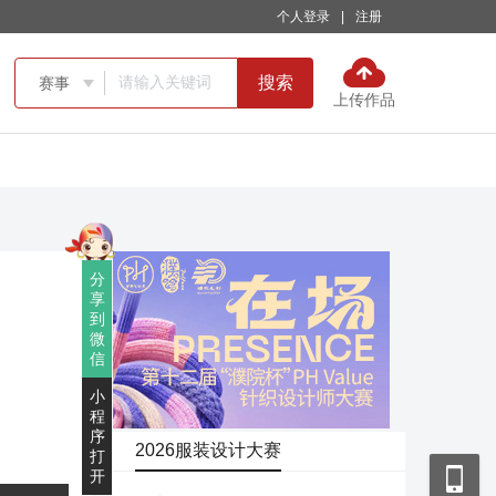
个人登录
|
注册
搜索
赛事

上传作品
分
享
到
微
信
小
程
序
2026服装设计大赛
打
开