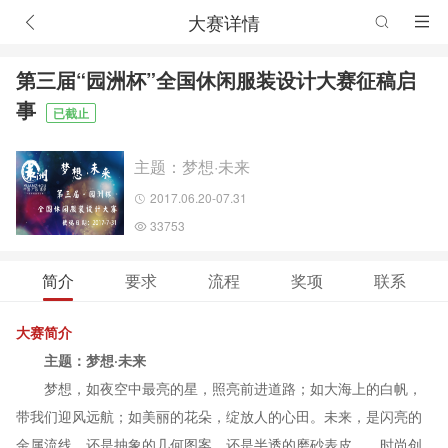
大赛详情
第三届“园洲杯”全国休闲服装设计大赛征稿启
事
已截止
主题：梦想·未来
2017.06.20-07.31
33753
简介
要求
流程
奖项
联系
大赛简介
主题：梦想·未来
梦想，如夜空中最亮的星，照亮前进道路；如大海上的白帆，
带我们迎风远航；如美丽的花朵，绽放人的心田。未来，是闪亮的
金属流线，还是抽象的几何图案，还是半透的磨砂表皮……时尚创