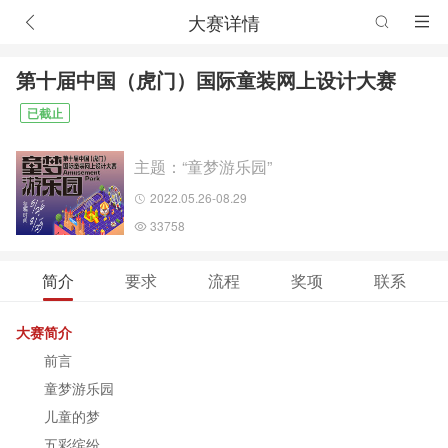
大赛详情
第十届中国（虎门）国际童装网上设计大赛
已截止
主题：“童梦游乐园”
2022.05.26-08.29
33758
简介
要求
流程
奖项
联系
大赛简介
前言
童梦游乐园
儿童的梦
五彩缤纷