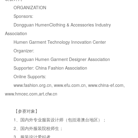
ORGANIZATION
Sponsors:
Dongguan HumenClothing & Accessories Industry
Association
Humen Garment Technology Innovation Center
Organizer:
Dongguan Humen Garment Designer Association
Supporter: China Fashion Association
Online Supports:
www.fashion.org.cn, www.efu.com.cn, www.china-ef.com,
www.hmcec.com,art.cfw.cn
【参赛对象】
1、国内外专业服装设计师（包括港澳台地区）；
2、国内外服装院校师生；
3、服装设计爱好者。