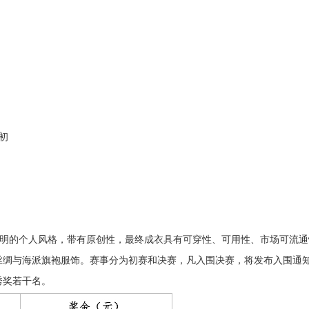
月初
有鲜明的个人风格，带有原创性，最终成衣具有可穿性、可用性、市场可流
丝绸与海派旗袍服饰。赛事分为初赛和决赛，凡入围决赛，将发布入围通
优秀奖若干名。