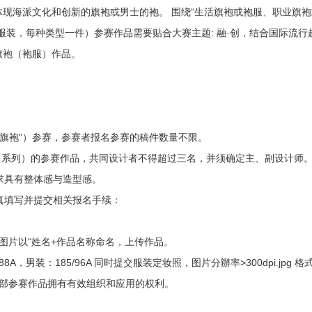
现海派文化和创新的旗袍或男士的袍。 围绕“生活旗袍或袍服、职业旗
服装，每种类型一件）参赛作品需要贴合大赛主题: 融·创，结合国际流行
旗袍（袍服）作品。
礼服旗袍”）参赛，参赛者报名参赛的稿件数量不限。
（系列）的参赛作品，共同设计者不得超过三名，并须确定主、副设计师
求具有整体感与造型感。
认真填写并提交相关报名手续：
式，图片以“姓名+作品名称命名，
上传作品。
，男装：185/96A 同时提交服装定妆照，图片分辦率>300dpi.jpg 格
全部参赛作品拥有有效组织和应用的权利。