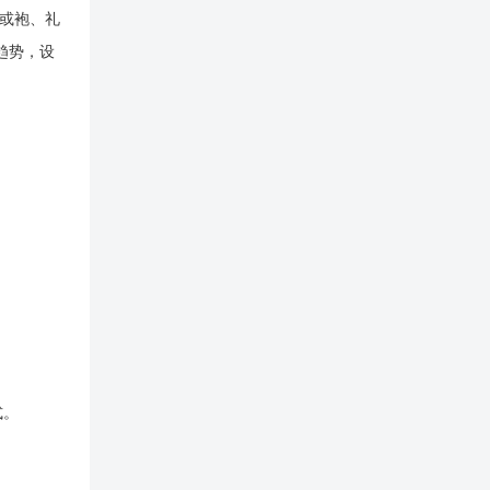
袍或袍、礼
趋势，设
。
式。