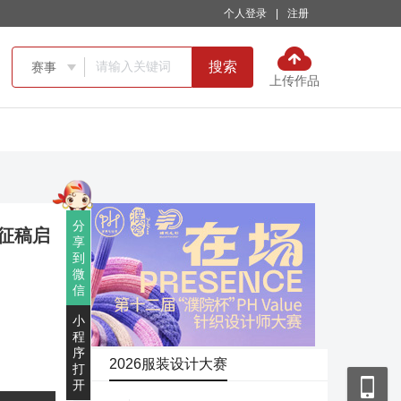
个人登录
|
注册
搜索
赛事

上传作品
分
征稿启
享
到
微
信
小
程
序
2026服装设计大赛
打
开