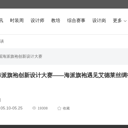
讯
时装周
设计师
教培
综合赛事
设计岗
更多

谈
三届海派旗袍创新设计大赛
海派旗袍创新设计大赛——海派旗袍遇见艾德莱丝绸
创
5.10-05.25


19308
收藏