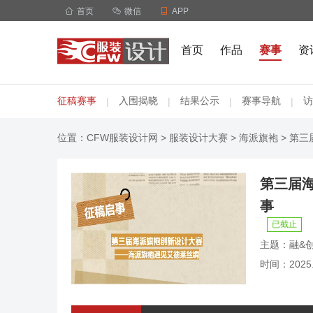

首页

微信

APP
首页
作品
赛事
资
征稿赛事
入围揭晓
结果公示
赛事导航
访
|
|
|
|
位置：
CFW服装设计网
>
服装设计大赛
>
海派旗袍
> 第
第三届
事
已截止
主题：融&
时间：2025.0