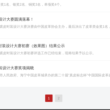
奖1名、银奖2名、铜奖3名，单项奖4个。
装设计大赛圆满落幕！
裘皮时装设计大赛决赛由中国皮革协会主办，最后决出了皮革类金奖1名，银
皮时装设计大赛初赛（效果图）结果公示
革裘皮时装设计大赛初赛评选工作已经结束，现将结果予以公示。
服装设计大赛奖项揭晓
宁市人民政府、海宁中国皮革城承办的第二十届“真皮标志杯”中国国际皮革
1
2