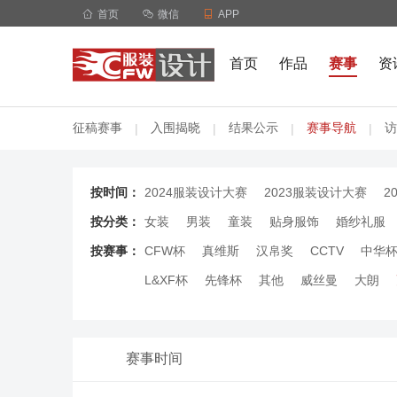

首页

微信

APP
首页
作品
赛事
资
征稿赛事
入围揭晓
结果公示
赛事导航
访
|
|
|
|
按时间：
2024服装设计大赛
2023服装设计大赛
2
按分类：
女装
男装
童装
贴身服饰
婚纱礼服
按赛事：
CFW杯
真维斯
汉帛奖
CCTV
中华
L&XF杯
先锋杯
其他
威丝曼
大朗
赛事时间