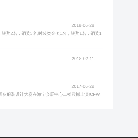
2018-06-28
奖2名，铜奖3名;时装类金奖1名，银奖1名，铜奖1
2018-02-11
2017-06-29
裘皮服装设计大赛在海宁会展中心二楼震撼上演!CFW