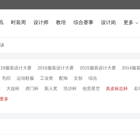
讯
时装周
设计师
教培
综合赛事
设计岗
更多

谈
018服装设计大赛
2016服装设计大赛
2015服装设计大赛
2014服
毛织
运动鞋服
工业类
配饰
文创
综合
杯
大连杯
虎门杯
新人奖
浩沙杯
创意星空
真皮标志杯
名
更多