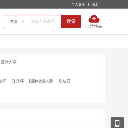
个人登录
|
注册
搜索
赛事

上传作品
装设计大赛
瑞杯
乔丹杯
国际经编大赛
欧迪芬