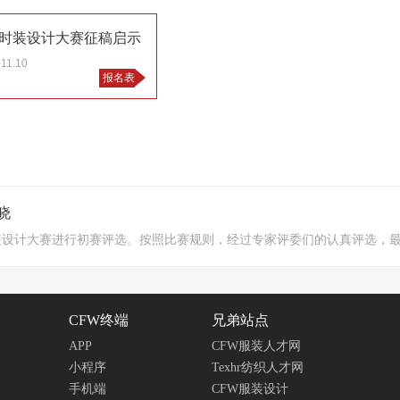
针织时装设计大赛征稿启示
-11.10
报名表
晓
织时装设计大赛进行初赛评选。按照比赛规则，经过专家评委们的认真评选，
CFW终端
兄弟站点
APP
CFW服装人才网
小程序
Texhr纺织人才网
手机端
CFW服装设计