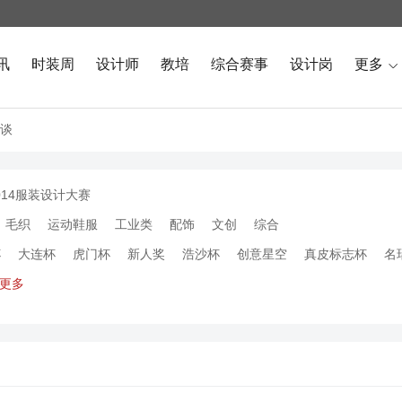
讯
时装周
设计师
教培
综合赛事
设计岗
更多

谈
014服装设计大赛
毛织
运动鞋服
工业类
配饰
文创
综合
杯
大连杯
虎门杯
新人奖
浩沙杯
创意星空
真皮标志杯
名
更多