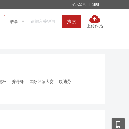
个人登录
|
注册
搜索
赛事

上传作品
瑞杯
乔丹杯
国际经编大赛
欧迪芬