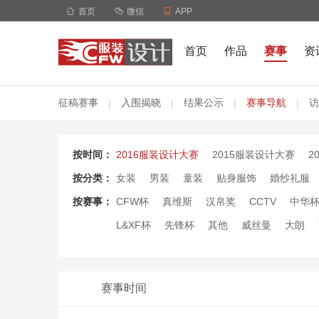

首页

微信

APP
首页
作品
赛事
资
征稿赛事
入围揭晓
结果公示
赛事导航
访
|
|
|
|
按时间：
2016服装设计大赛
2015服装设计大赛
2
按分类：
女装
男装
童装
贴身服饰
婚纱礼服
按赛事：
CFW杯
真维斯
汉帛奖
CCTV
中华
L&XF杯
先锋杯
其他
威丝曼
大朗
赛事时间