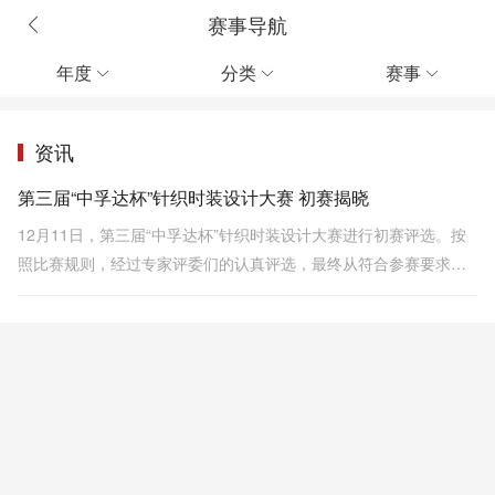
赛事导航
年度
分类
赛事



资讯
第三届“中孚达杯”针织时装设计大赛 初赛揭晓
12月11日，第三届“中孚达杯”针织时装设计大赛进行初赛评选。按
照比赛规则，经过专家评委们的认真评选，最终从符合参赛要求的
作品里，评选出25组作品入围。