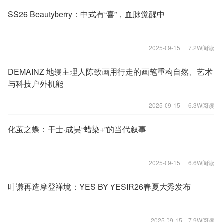
SS26 Beautyberry：中式有“喜”，血脉觉醒中
2025-09-15
7.2W阅读
DEMAINZ 地缦主理人陈致画用行走的画笔重构自然、艺术
与科技户外机能
2025-09-15
6.3W阅读
化茧之蝶：干士·成昊“蜡染+”的当代叙事
2025-09-15
6.6W阅读
叶谦再造摩登禅境：YES BY YESIR26春夏大秀发布
2025-09-15
7.9W阅读