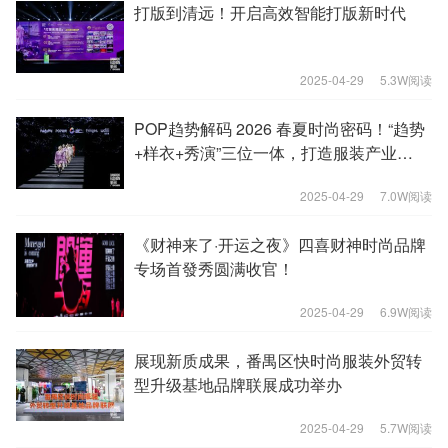
打版到清远！开启高效智能打版新时代
2025-04-29
5.3W阅读
POP趋势解码 2026 春夏时尚密码！“趋势
+样衣+秀演”三位一体，打造服装产业
的“一站式”未来
2025-04-29
7.0W阅读
《财神来了·开运之夜》四喜财神时尚品牌
专场首發秀圆满收官！
2025-04-29
6.9W阅读
展现新质成果，番禺区快时尚服装外贸转
型升级基地品牌联展成功举办
2025-04-29
5.7W阅读