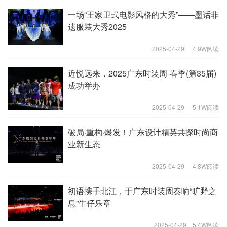
一场“王家卫式电影风格的大秀”——墨话非
遗服装大秀2025
2025-04-29
4.9W阅读
近悦远来，2025广东时装周-春季(第35届)
成功举办
2025-04-29
5.1W阅读
破局·重构·爆发！广东设计精英共探时尚商
业新生态
2025-04-29
4.8W阅读
初语携手北江，于广东时装周奏响“旷野之
息”牛仔乐章
2025-04-29
5.4W阅读