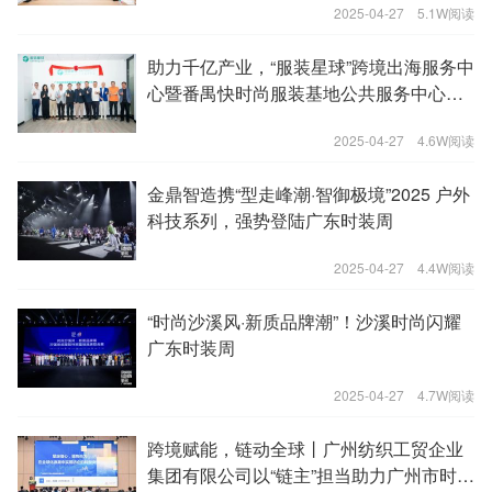
2025-04-27
5.1W阅读
助力千亿产业，“服装星球”跨境出海服务中
心暨番禺快时尚服装基地公共服务中心正
式揭牌！
2025-04-27
4.6W阅读
金鼎智造携“型走峰潮·智御极境”2025 户外
科技系列，强势登陆广东时装周
2025-04-27
4.4W阅读
“时尚沙溪风·新质品牌潮”！沙溪时尚闪耀
广东时装周
2025-04-27
4.7W阅读
跨境赋能，链动全球丨广州纺织工贸企业
集团有限公司以“链主”担当助力广州市时尚