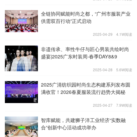
全链协同赋能时尚之都，“广州市服装产业
供需双百行动”正式启动
2025-04-29
4.1W阅读
非遗传承、率性牛仔与匠心男装共绘时尚
盛宴|2025广东时装周-春季DAY8&9
2025-04-28
5.6W阅读
2025广清纺织园时尚生态构建系列发布圆
满收官！2026春夏服装流行趋势大揭秘
2025-04-27
7.9W阅读
智库赋能，共建狮子洋工业经济“实数融
合”创新中心活动成功举办