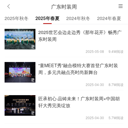
广东时装周
2025年秋冬
2025年春夏
2024年秋冬
2024年春夏
2025世艺会边走边秀《那年花开》畅秀广
东时装周
2025-05-08
9.4W阅读
“童MEET秀”融合模特大赛首登广东时装
周，多元共融点亮时尚新舞台
2025-04-30
8.7W阅读
匠承初心·品铸未来！广东时装周×中国胡
轩大秀完美绽放
2025-04-30
5.7W阅读