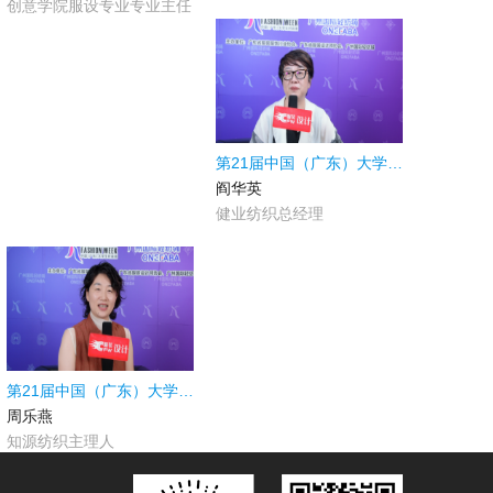
创意学院服设专业专业主任
第21届中国（广东）大学生时装周|不惧东南亚抢单，健业纺织用“中国效率”守住面料“鲜度”
阎华英
健业纺织总经理
第21届中国（广东）大学生时装周|二十余年深耕棉麻，知源纺织以工艺创新引领新季风尚
周乐燕
知源纺织主理人