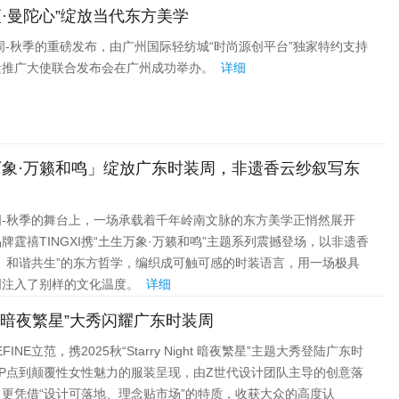
·曼陀心”绽放当代东方美学
装周-秋季的重磅发布，由广州国际轻纺城“时尚源创平台”独家特约支持
遗推广大使联合发布会在广州成功举办。
详细
生万象·万籁和鸣」绽放广东时装周，非遗香云纱叙写东
时装周-秋季的舞台上，一场承载着千年岭南文脉的东方美学正悄然展开
霆禧TINGXI携“土生万象·万籁和鸣”主题系列震撼登场，以非遗香
、和谐共生”的东方哲学，编织成可触可感的时装语言，用一场极具
周注入了别样的文化温度。
详细
5秋“暗夜繁星”大秀闪耀广东时装周
INE立范，携2025秋“Starry Night 暗夜繁星”主题大秀登陆广东时
P点到颠覆性女性魅力的服装呈现，由Z世代设计团队主导的创意落
更凭借“设计可落地、理念贴市场”的特质，收获大众的高度认