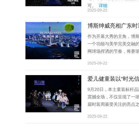
可。
详细
2025-09-22
博斯绅威亮相广东时
作为开幕大秀的主角，博
一个功能与美学完美交融的
网球场挥洒的节奏，将赛
2025-09-22
爱儿健童装以“时光信
9月20日，本土童装标杆品牌
震撼全场，不仅呈现了一场
届时装周最受关注的亮点
2025-09-22