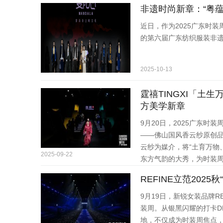
非遗时尚新章：“粤蕴
近日，作为2025广东时
的第六届广东纺织服装非
2025-10-13
霆禧TINGXI「土
方美学新章
9月20日，2025广东
——佛山国风香云纱原创品牌
云纱为媒介，将“土育万物
2025-09-22
东方气韵的大秀，为时装
REFINE立范202
9月19日，新锐女装品牌REF
装周。从银黑闪耀的打卡D
地，不仅成为时装周焦点，