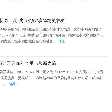
装周，以“城市流影”演绎精英衣橱
斯绅威将独特的网球生活方式融入都市休闲场景，为都市精英构建了
“无界衣橱”。设计师以“都市旅行家”为灵感，捕捉城市秩序的棱角与
场的力量与城市的松弛自在巧妙融合。
详细
箱”开启28年传承与焕新之旅
爱儿健（AICOKEN）以一场名为「From 1997 时光信箱」的大秀
视觉盛宴，更完成了一场跨越28年的品牌传承与时代对话，成为本
之一。
详细