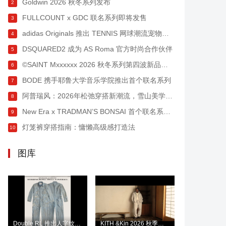
Goldwin 2026 秋冬系列发布
2
FULLCOUNT x GDC 联名系列即将发售
3
adidas Originals 推出 TENNIS 网球潮流宠物系列
4
DSQUARED2 成为 AS Roma 官方时尚合作伙伴
5
©SAINT Mxxxxxx 2026 秋冬系列第四波新品发布
6
BODE 携手耶鲁大学音乐学院推出首个联名系列
7
阿普瑞风：2026年松弛穿搭新潮流，雪山美学与反差混搭的都市演绎
8
New Era x TRADMAN’S BONSAI 首个联名系列登场
9
灯笼裤穿搭指南：慵懒高级感打造法
10
图库
Double RL 推出人字纹斜纹布连体工装裤
KITH &Kin 2026 秋季系列发布