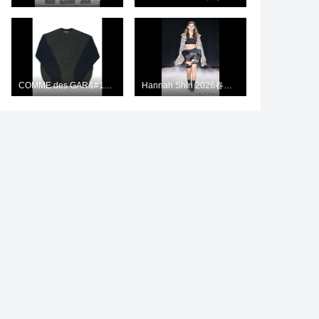
COMME des GAR&#199;ONS HOMME 携手 BATONER 推出首次联名系列
Hannah Shin 2026春夏系列：可持续时尚与先锋设计的融合