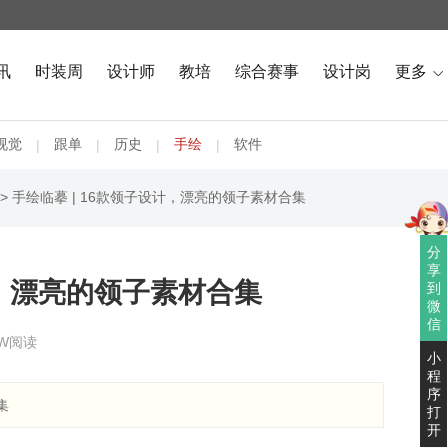
讯
时装周
设计师
教培
综合赛事
设计岗
更多

视觉
跟单
历史
手绘
软件
|
|
|
|
> 手绘临摹 | 16款领子设计，漂亮的领子素材合集
分
享
计，漂亮的领子素材合集
到
微
信
3W阅读
小
程
序
集
打
开