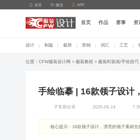

首页

微信

APP
首页
作品
赛事
资
设计
制版
裁剪
营销
词汇
工艺
|
|
|
|
|
|
位置：
CFW服装设计网
>
服装教程
>
服装时装画/手绘技巧
手绘临摹 | 16款领子设
子车琪分享
2025-05-14
7.
核心提示：16款领子设计，漂亮的领子素材合