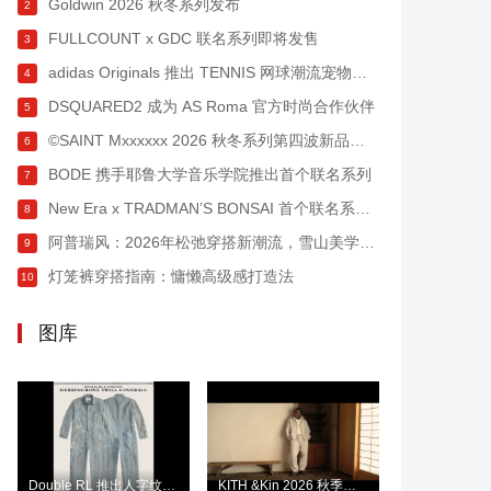
Goldwin 2026 秋冬系列发布
2
FULLCOUNT x GDC 联名系列即将发售
3
adidas Originals 推出 TENNIS 网球潮流宠物系列
4
DSQUARED2 成为 AS Roma 官方时尚合作伙伴
5
©SAINT Mxxxxxx 2026 秋冬系列第四波新品发布
6
BODE 携手耶鲁大学音乐学院推出首个联名系列
7
New Era x TRADMAN’S BONSAI 首个联名系列登场
8
阿普瑞风：2026年松弛穿搭新潮流，雪山美学与反差混搭的都市演绎
9
灯笼裤穿搭指南：慵懒高级感打造法
10
图库
Double RL 推出人字纹斜纹布连体工装裤
KITH &Kin 2026 秋季系列发布