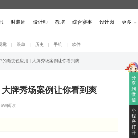
讯
时装周
设计师
教培
综合赛事
设计岗
更多

视觉
跟单
历史
手绘
软件
|
|
|
|
中的渐变色应用 | 大牌秀场案例让你看到爽
分
享
| 大牌秀场案例让你看到爽
到
微
信
9.6W阅读
小
程
序
打
开