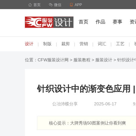

首页

微信

APP
首页
作品
赛事
资
设计
制版
裁剪
营销
词汇
工艺
|
|
|
|
|
|
位置：
CFW服装设计网
>
服装教程
>
服装设计
> 针织设计
针织设计中的渐变色应用 
公冶沛蝶分享
2025-06-17
核心提示：大牌秀场50图案例让你看到爽