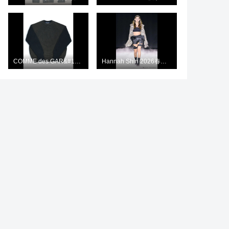
COMME des GAR&#199;ONS HOMME 携手 BATONER 推出首次联名系列
Hannah Shin 2026春夏系列：可持续时尚与先锋设计的融合