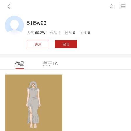
51i5w23
人气
60.2W
作品
1
粉丝
0
关注
0
关注
留言
作品
关于TA