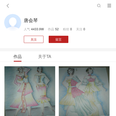
唐会琴
人气
4433.9W
作品
52
粉丝
0
关注
0
关注
留言
作品
关于TA