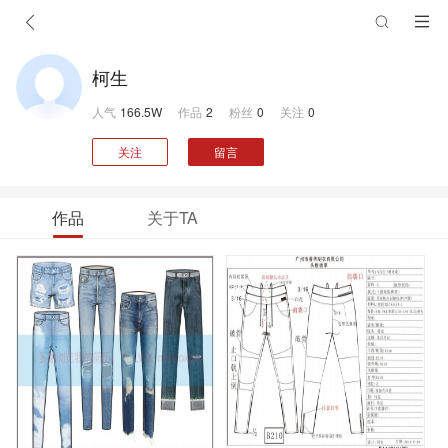
柯生
人气
166.5W
作品
2
粉丝
0
关注
0
关注
留言
作品
关于TA