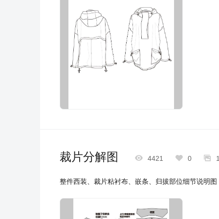
裁片分解图



4421
0
整件西装、裁片粘衬布、嵌条、归拔部位细节说明图