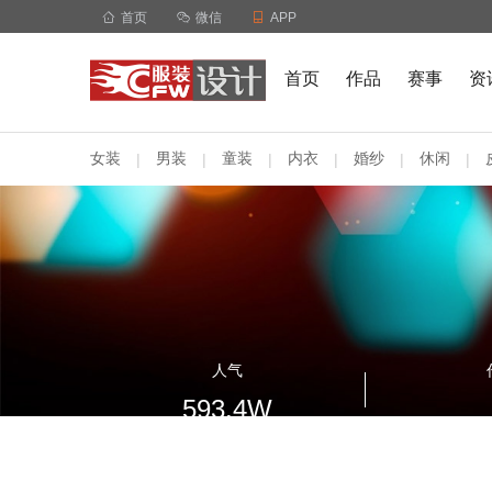

首页

微信

APP
首页
作品
赛事
资
女装
男装
童装
内衣
婚纱
休闲
|
|
|
|
|
|
人气
593.4W