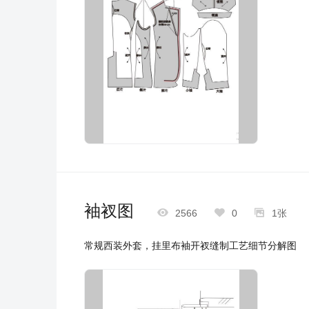
袖衩图



2566
0
1张
常规西装外套，挂里布袖开衩缝制工艺细节分解图