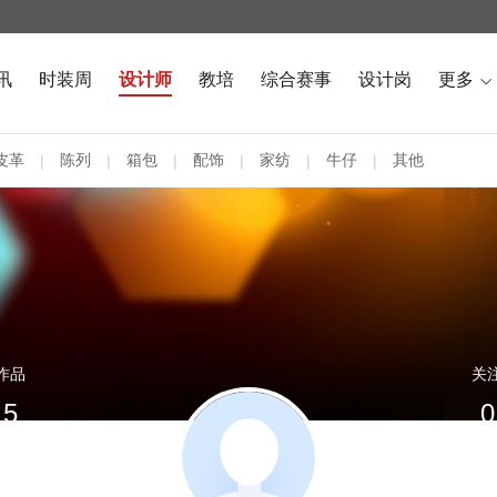
讯
时装周
设计师
教培
综合赛事
设计岗
更多

皮革
陈列
箱包
配饰
家纺
牛仔
其他
|
|
|
|
|
|
作品
关
5
0