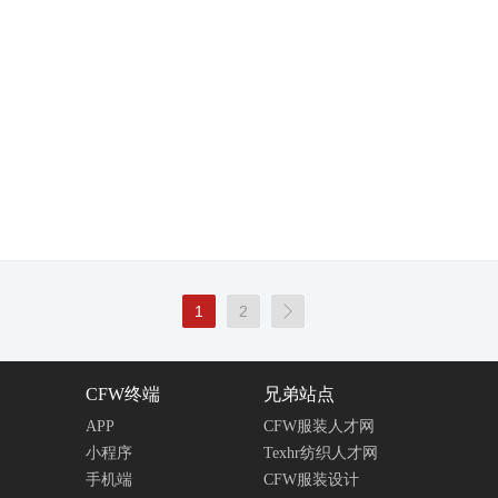
1
2

CFW终端
兄弟站点
APP
CFW服装人才网
小程序
Texhr纺织人才网
手机端
CFW服装设计