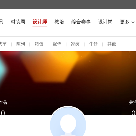
讯
时装周
设计师
教培
综合赛事
设计岗
更多

皮革
陈列
箱包
配饰
家纺
牛仔
其他
|
|
|
|
|
|
作品
关
0
0