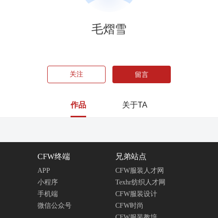
毛熠雪
关注
留言
作品
关于TA
CFW终端
兄弟站点
APP
CFW服装人才网
小程序
Texhr纺织人才网
手机端
CFW服装设计
微信公众号
CFW时尚
CFW服装教培