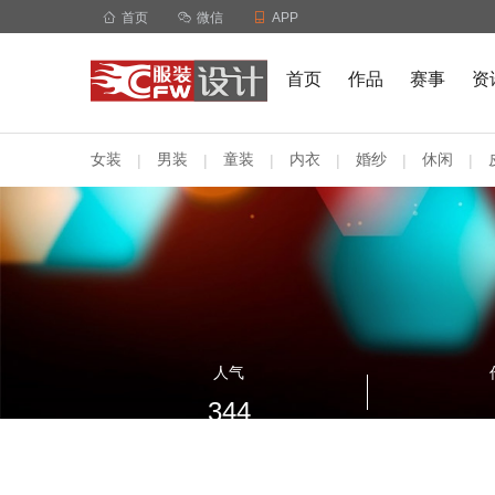

首页

微信

APP
首页
作品
赛事
资
女装
男装
童装
内衣
婚纱
休闲
|
|
|
|
|
|
人气
344