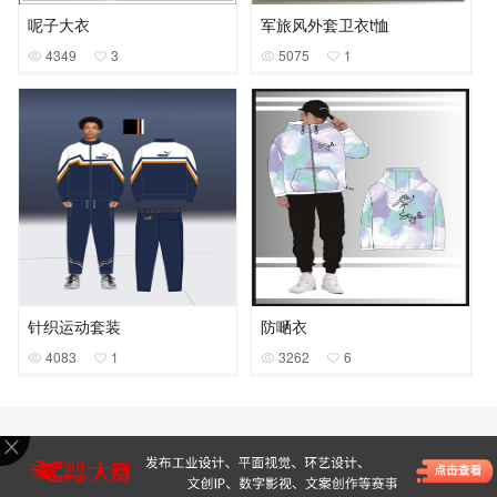
呢子大衣
军旅风外套卫衣t恤
4349
3
5075
1
针织运动套装
防嗮衣
4083
1
3262
6