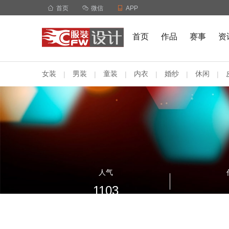

首页

微信

APP
首页
作品
赛事
资
女装
男装
童装
内衣
婚纱
休闲
|
|
|
|
|
|
人气
1103