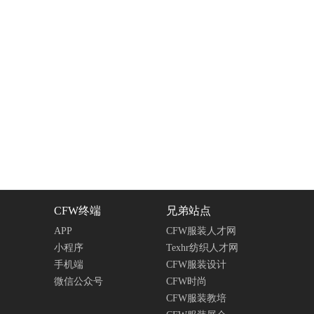
CFW终端
兄弟站点
APP
CFW服装人才网
小程序
Texhr纺织人才网
手机端
CFW服装设计
微信公众号
CFW时尚
CFW服装教培