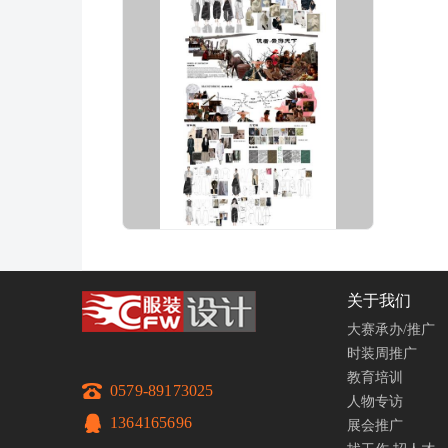
关于我们
大赛承办/推广
时装周推广
教育培训
0579-89173025
人物专访
1364165696
展会推广