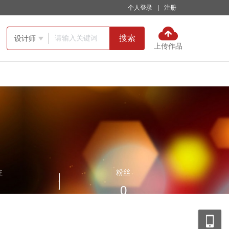
个人登录
|
注册
搜索
设计师

上传作品
注
粉丝
0