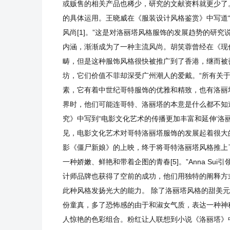
或贩售的相关产品也稀少，研究的文献资料就更少了
的具体运用。王晓威在《服装设计风格鉴赏》中写道
风尚[1]。”这是对洛丽塔风格服饰的发展趋势的研
内涵，渐渐成为了一种主流风尚。胡笑蓉曾经在《现代
畴，但是这种服饰风格很快被推广到了香港，继而被
坊，它们价值不菲却深受广州潮人的爱戴。“所有关于女性
素，它有着中世纪哥特服饰的优雅和精致，也有洛丽
界时，他们可能连哥特、洛丽塔的本意是什么都不知
究》中写到“电影文化艺术的传播更加丰富和延伸‘洛
见，电影文化艺术对哥特洛丽塔服饰的发展起着很大的
影《僵尸新娘》的上映，终于将哥特洛丽塔风格推上了时
一种娇嫩、鲜艳和带着企图的青春[5]。”Anna Sui引
计师品牌也获得了空前的成功，他们用独特的阐释方
此种风格发扬光大的能力。 除了洛丽塔风格的甜美元
份童真，多了恐怖感的由于和淑女气质，表达一种神秘
人惊艳的色彩组合。粉红让人联想到小说《洛丽塔》