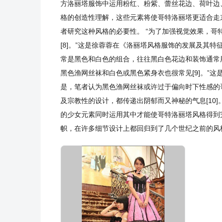
方洛丽塔服饰中运用粉红、粉紫、蕾丝花边、荷叶边、
格的创造性理解，这些元素将使哥特洛丽塔更适合走
者研究这种风格的必要性。 “为了加强视觉效果，
[8]。”这是徐蓉蓉在《洛丽塔风格服饰的发展及其
常是黑色和白色的组合，往往黑白色花边和装饰通常
黑色渔网丝袜和白色或黑色紧身衣也很常见[9]。”
是，笔者认为黑色渔网丝袜或许过于偏向时下性感的
及宗教性的设计，都传递出阴郁而又神秘的气息[10
的少女元素同时运用其中才能使哥特洛丽塔风格得到
帜，在许多细节设计上都回归到了几个世纪之前的风