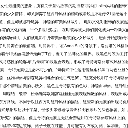
最甜美的想象，所有关于童话故事的期待都可以在Lolita风格的服饰中体现
塔的少女情怀，却又摒弃了这两种风格的糟粕或者说是不融于21世纪这
道，但是却被那种诡异、神秘的审美风格吸引。 电影文化对服饰的发展
丽塔’的文化内涵，半个多世纪以后，在时装界被大师们演化成为一种新兴的
推动作用。人们被电影中身着美丽服装的少女所吸引，进而开始接触哥特洛丽
尚舞台的最前端。时尚界中，“在Anna Sui的引领下，洛丽塔的风格服饰
领着哥特洛丽塔服饰走向了T台，走向了品牌化的世界。以黑色时装为主打的Comme d
式将感性的轮廓与“后哥特”加以混合表现，形成了哥特与洛丽塔式风格的
素，哥特元素也是必不可少的。“哥特式中性运用蕾丝柔和黑白两色凸显的
、优雅华丽与阴森诡异相糅合的死亡气息[6]。”这充分说明了哥特与洛
中那个清纯甜美的小妖女，黑色是哥特惯有的色彩，神秘而华丽。这种组
蝴蝶结、缎带、松糕鞋等欧洲宫廷娃娃元素表现稚嫩的风格，表现出成年人
东方路线。不同于以往西方对这种风格的描述，这些新的元素的出现将促
哥特式形象常配以十字架、骷髅头等银器做装饰和比较浓烈的深色妆容。如
特征研究》的描述，但是哥特的元素是无法全套运用在哥特洛丽塔风格上的
用丝带和花边装饰。裙子长度在膝盖，并可能有衬布或衬裙，添加量。在