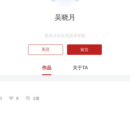
吴晓月
苏州大学应用技术学院
关注
留言
作品
关于TA


0
8
1张