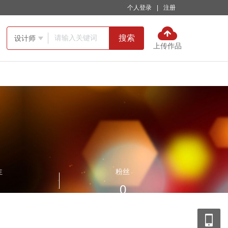
个人登录
|
注册
搜索
设计师

上传作品
注
粉丝
0