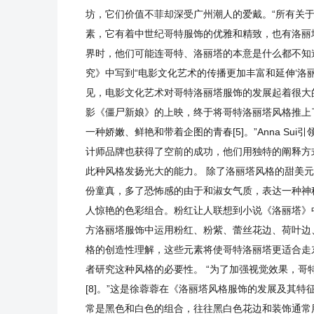
坊，它们价值不菲却深受广州潮人的爱戴。“所有关于女性
素，它有着中世纪哥特服饰的优雅和精致，也有洛丽
界时，他们可能连哥特、洛丽塔的本意是什么都不知
究》中写到“电影文化艺术的传播更加丰富和延伸‘洛
见，电影文化艺术对哥特洛丽塔服饰的发展起着很大的
影《僵尸新娘》的上映，终于将哥特洛丽塔风格推上了时
一种娇嫩、鲜艳和带着企图的青春[5]。”Anna Sui引
计师品牌也获得了空前的成功，他们用独特的阐释方
此种风格发扬光大的能力。 除了洛丽塔风格的甜美元
份童真，多了恐怖感的由于和淑女气质，表达一种神秘
人惊艳的色彩组合。粉红让人联想到小说《洛丽塔》
方洛丽塔服饰中运用粉红、粉紫、蕾丝花边、荷叶边、
格的创造性理解，这些元素将使哥特洛丽塔更适合走
者研究这种风格的必要性。 “为了加强视觉效果，
[8]。”这是徐蓉蓉在《洛丽塔风格服饰的发展及其
常是黑色和白色的组合，往往黑白色花边和装饰通常