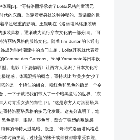
[3]。”哥特洛丽塔承袭了Lolita风格的童话元
个时代的东西。当穿着者身处这种神秘的、童话般的世
起着举足轻重的影响。王银明在《洛丽塔风格服装研
服装风格，逐渐成为流行穿衣文化的一部分[4]。”可
塔风格的服饰文化。随着Tim Burton的卡通电
成为时尚潮流中的热门主题，Lolita其实就代表着
es Garcons、Yohji Yamamoto等日本设
原型。电影《下妻物语》让西方人见识了日本文化将
极端感，体现混搭的概念，哥特式比‘甜美少女’少了
丽塔的是一个绝佳的组合。粉红色和黑色的确是一个令
合，一下子就把我们带入了一个暗黑童话的世界。“东
对青涩女孩的向往 [7]。”这是东方人对洛丽塔风
进哥特洛丽塔风格的多元化发展。这充分说明了，笔
，黑色指甲、眼影、唇色等，蕴含了强烈的叛逆感
。纯粹的哥特太过黑暗、叛逆。“哥特式洛丽塔风格通
日本时尚主流，过膝盖的袜子或丝袜都非常受欢迎。