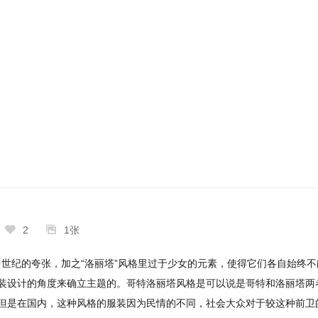


2
1张
着中世纪的夸张，加之“洛丽塔”风格里过于少女的元素，使得它们各自始终
装设计的角度来确立主题的。哥特洛丽塔风格是可以说是哥特和洛丽塔两
但是在国内，这种风格的服装因为民情的不同，社会大众对于较这种前卫