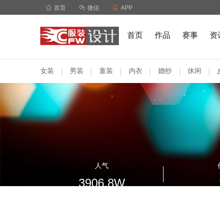

首页

微信

APP
首页
作品
赛事
资
女装
男装
童装
内衣
婚纱
休闲
|
|
|
|
|
|
人气
3906.8W