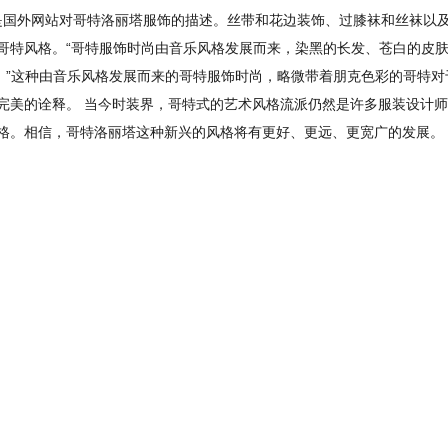
这是国外网站对哥特洛丽塔服饰的描述。丝带和花边装饰、过膝袜和丝袜以
哥特风格。“哥特服饰时尚由音乐风格发展而来，染黑的长发、苍白的皮肤
]。”这种由音乐风格发展而来的哥特服饰时尚，略微带着朋克色彩的哥特
完美的诠释。 当今时装界，哥特式的艺术风格流派仍然是许多服装设计
格。相信，哥特洛丽塔这种新兴的风格将有更好、更远、更宽广的发展。