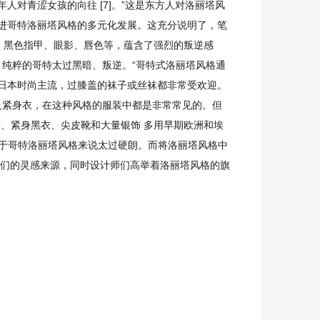
对青涩女孩的向往 [7]。”这是东方人对洛丽塔风
进哥特洛丽塔风格的多元化发展。这充分说明了，笔
，黑色指甲、眼影、唇色等，蕴含了强烈的叛逆感
。纯粹的哥特太过黑暗、叛逆。“哥特式洛丽塔风格通
日本时尚主流，过膝盖的袜子或丝袜都非常受欢迎。
及紧身衣，在这种风格的服装中都是非常常见的。但
、紧身黑衣、尖皮靴和大量银饰 多用早期欧洲和埃
对于哥特洛丽塔风格来说太过硬朗。而将洛丽塔风格中
师们的灵感来源，同时设计师们高举着洛丽塔风格的旗