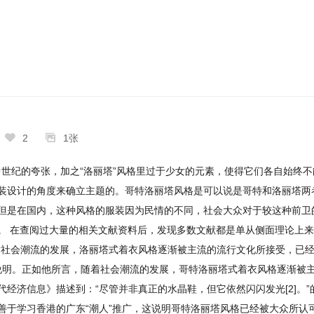


2
1张
着中世纪的夸张，加之“洛丽塔”风格里过于少女的元素，使得它们各自始终
装设计的角度来确立主题的。哥特洛丽塔风格是可以说是哥特和洛丽塔两
但是在国内，这种风格的服装因为民情的不同，社会大众对于较这种前卫
。 在查阅过大量的相关文献资料后，发现多数文献都是单从侧面理论上
“社会潮流的发展，洛丽塔式着衣风格逐渐被主流的流行文化所接受，已
究说明。正如他所言，随着社会潮流的发展，哥特洛丽塔式着衣风格逐渐被
经济信息》描述到：“尽管并非真正的水晶鞋，但它依然闪闪发光[2]。
善于学习香港的广东“潮人”推广，这说明哥特洛丽塔风格已经被大众所认