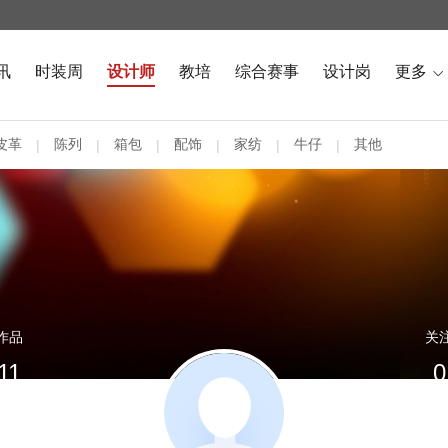
讯
时装周
设计师
教培
综合赛事
设计岗
更多

皮革
陈列
箱包
配饰
家纺
牛仔
其他
|
|
|
|
|
|
作品
关
11
0