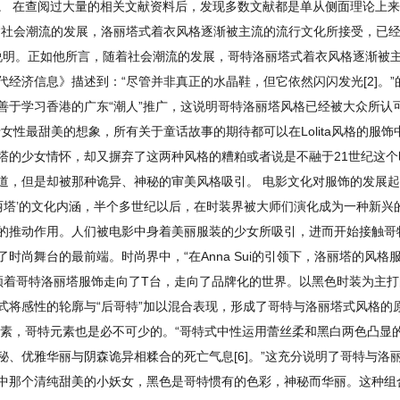
。 在查阅过大量的相关文献资料后，发现多数文献都是单从侧面理论上
“社会潮流的发展，洛丽塔式着衣风格逐渐被主流的流行文化所接受，已
究说明。正如他所言，随着社会潮流的发展，哥特洛丽塔式着衣风格逐渐被
经济信息》描述到：“尽管并非真正的水晶鞋，但它依然闪闪发光[2]。
善于学习香港的广东“潮人”推广，这说明哥特洛丽塔风格已经被大众所认
最甜美的想象，所有关于童话故事的期待都可以在Lolita风格的服饰中体现
塔的少女情怀，却又摒弃了这两种风格的糟粕或者说是不融于21世纪这
道，但是却被那种诡异、神秘的审美风格吸引。 电影文化对服饰的发展
丽塔’的文化内涵，半个多世纪以后，在时装界被大师们演化成为一种新兴的
推动作用。人们被电影中身着美丽服装的少女所吸引，进而开始接触哥特洛丽
尚舞台的最前端。时尚界中，“在Anna Sui的引领下，洛丽塔的风格服饰
领着哥特洛丽塔服饰走向了T台，走向了品牌化的世界。以黑色时装为主打的Comme d
式将感性的轮廓与“后哥特”加以混合表现，形成了哥特与洛丽塔式风格的
素，哥特元素也是必不可少的。“哥特式中性运用蕾丝柔和黑白两色凸显的
、优雅华丽与阴森诡异相糅合的死亡气息[6]。”这充分说明了哥特与洛
中那个清纯甜美的小妖女，黑色是哥特惯有的色彩，神秘而华丽。这种组