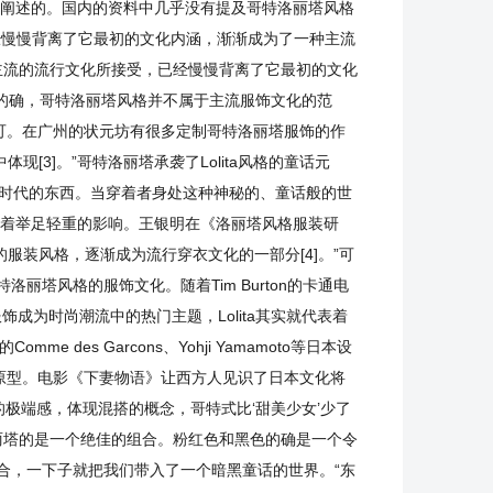
来阐述的。国内的资料中几乎没有提及哥特洛丽塔风格
经慢慢背离了它最初的文化内涵，渐渐成为了一种主流
主流的流行文化所接受，已经慢慢背离了它最初的文化
”的确，哥特洛丽塔风格并不属于主流服饰文化的范
可。在广州的状元坊有很多定制哥特洛丽塔服饰的作
[3]。”哥特洛丽塔承袭了Lolita风格的童话元
个时代的东西。当穿着者身处这种神秘的、童话般的世
起着举足轻重的影响。王银明在《洛丽塔风格服装研
服装风格，逐渐成为流行穿衣文化的一部分[4]。”可
塔风格的服饰文化。随着Tim Burton的卡通电
成为时尚潮流中的热门主题，Lolita其实就代表着
es Garcons、Yohji Yamamoto等日本设
原型。电影《下妻物语》让西方人见识了日本文化将
极端感，体现混搭的概念，哥特式比‘甜美少女’少了
丽塔的是一个绝佳的组合。粉红色和黑色的确是一个令
合，一下子就把我们带入了一个暗黑童话的世界。“东