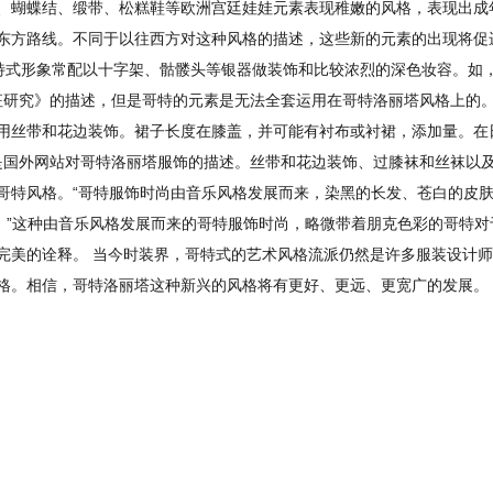
蝴蝶结、缎带、松糕鞋等欧洲宫廷娃娃元素表现稚嫩的风格，表现出成年人
东方路线。不同于以往西方对这种风格的描述，这些新的元素的出现将促
哥特式形象常配以十字架、骷髅头等银器做装饰和比较浓烈的深色妆容。如
特征研究》的描述，但是哥特的元素是无法全套运用在哥特洛丽塔风格上的
用丝带和花边装饰。裙子长度在膝盖，并可能有衬布或衬裙，添加量。在
这是国外网站对哥特洛丽塔服饰的描述。丝带和花边装饰、过膝袜和丝袜以
哥特风格。“哥特服饰时尚由音乐风格发展而来，染黑的长发、苍白的皮肤
]。”这种由音乐风格发展而来的哥特服饰时尚，略微带着朋克色彩的哥特
完美的诠释。 当今时装界，哥特式的艺术风格流派仍然是许多服装设计
格。相信，哥特洛丽塔这种新兴的风格将有更好、更远、更宽广的发展。