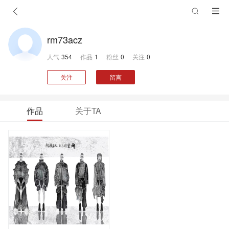
rm73acz
人气
354
作品
1
粉丝
0
关注
0
关注
留言
作品
关于TA