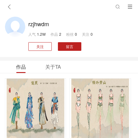
rzjhwdm
人气
1.2W
作品
2
粉丝
0
关注
0
关注
留言
作品
关于TA