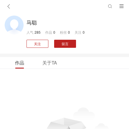
马聪
人气
285
作品
0
粉丝
0
关注
0
关注
留言
作品
关于TA