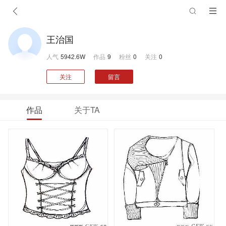
王治国
人气
5942.6W
作品
9
粉丝
0
关注
0
关注
留言
作品
关于TA