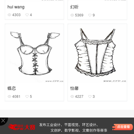
hui wang
幻听
4303
4
5369
9
蝶恋
怡馨
4081
5
4227
3