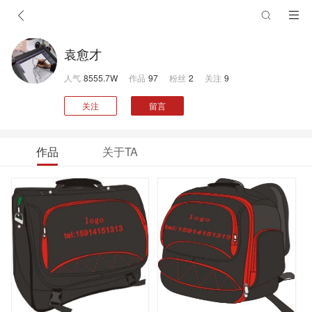
袁愈才
人气
8555.7W
作品
97
粉丝
2
关注
9
关注
留言
作品
关于TA