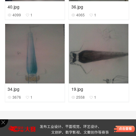
40.jpg
36.jpg
4099
1
4065
1
34.jpg
19.jpg
3676
1
2558
1