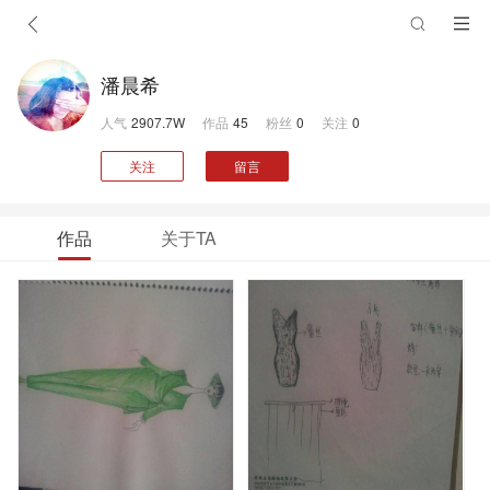
潘晨希
人气
2907.7W
作品
45
粉丝
0
关注
0
关注
留言
作品
关于TA