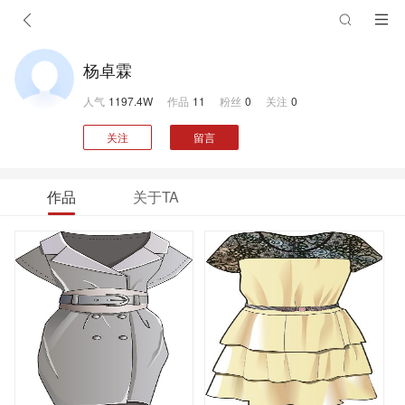
杨卓霖
人气
1197.4W
作品
11
粉丝
0
关注
0
关注
留言
作品
关于TA