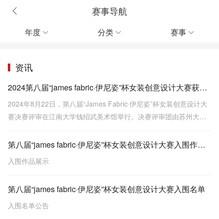
赛事导航
年度
分类
赛事



资讯
2024第八届“james fabric·伊尼姿”杯女装创意设计大赛获奖名单公布
2024年8月22日，第八届“James Fabric·伊尼姿”杯女装创意设计大
赛决赛评审在江南大学钱绍武美术馆举行。决赛评审团由苏州大学
艺术学院李超德教授，中国美术学院时尚设计学院院长凌雅丽副教
授、无锡工艺职业技术学院副校长陈珊教授，江苏占姆士纺织有限
第八届“james fabric·伊尼姿”杯女装创意设计大赛入围作品展示
公司总经理黄佳丽、设计总监印伟云5位专家组成。
入围作品展示
第八届“james fabric·伊尼姿”杯女装创意设计大赛入围名单
入围名单公告